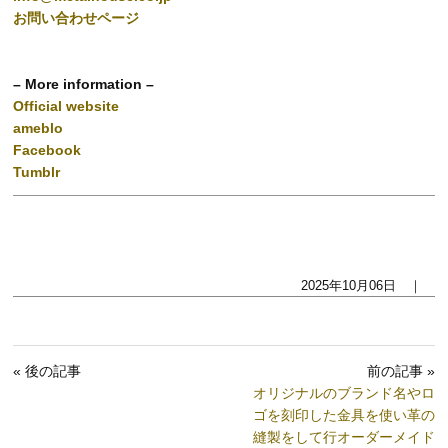
お問い合わせページ
– More information –
Official website
ameblo
Facebook
Tumblr
2025年10月06日 ｜
« 後の記事
前の記事 »
オリジナルのブランド名やロ
ゴを刻印した金具を使い革の
縫製をして行オーダーメイド