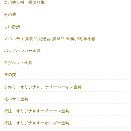
コバ塗り機、墨塗り機
その他
ちい散歩
ノベルティ.販促品.記念品.贈呈品.金属小物.革小物
バッグハンガー金具
マグネット金具
匠の技
手作り・オリジナル、ケリーバーキン金具
札バサミ金具
特注・オリジナルキーチェーン金具
特注・オリジナルキーホルダー金具