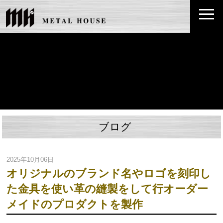
ブログ
2025年10月06日
オリジナルのブランド名やロゴを刻印し
た金具を使い革の縫製をして行オーダー
メイドのプロダクトを製作