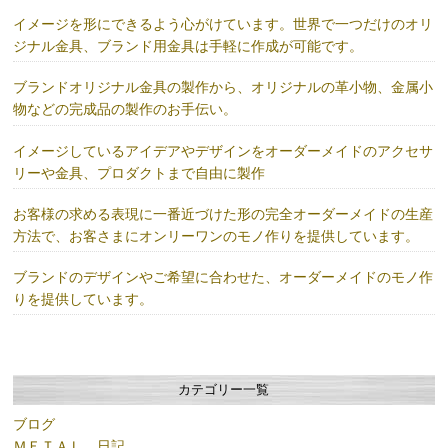
イメージを形にできるよう心がけています。世界で一つだけのオリ
ジナル金具、ブランド用金具は手軽に作成が可能です。
ブランドオリジナル金具の製作から、オリジナルの革小物、金属小
物などの完成品の製作のお手伝い。
イメージしているアイデアやデザインをオーダーメイドのアクセサ
リーや金具、プロダクトまで自由に製作
お客様の求める表現に一番近づけた形の完全オーダーメイドの生産
方法で、お客さまにオンリーワンのモノ作りを提供しています。
ブランドのデザインやご希望に合わせた、オーダーメイドのモノ作
りを提供しています。
カテゴリー一覧
ブログ
ＭＥＴＡＬ 日記