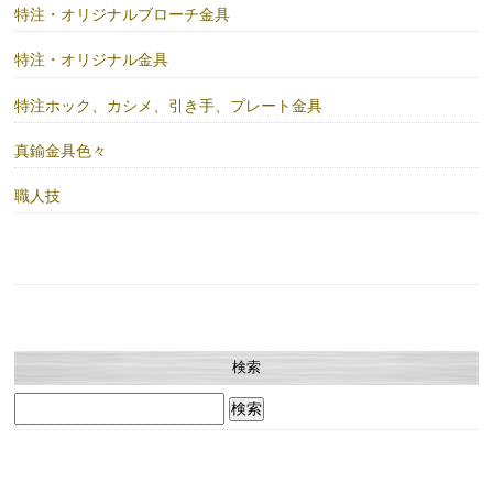
特注・オリジナルブローチ金具
特注・オリジナル金具
特注ホック、カシメ、引き手、プレート金具
真鍮金具色々
職人技
検索
検
索: