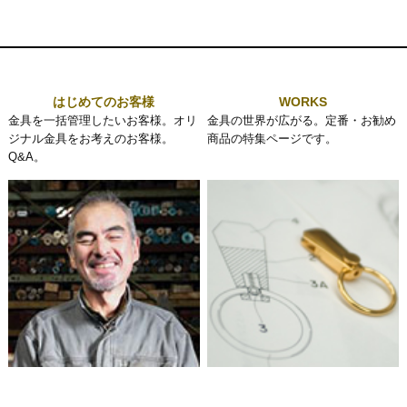
はじめてのお客様
WORKS
金具を一括管理したいお客様。オリ
金具の世界が広がる。定番・お勧め
ジナル金具をお考えのお客様。
商品の特集ページです。
Q&A。