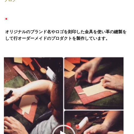
オリジナルのブランド名やロゴを刻印した金具を使い革の縫製を
して行オーダーメイドのプロダクトを製作しています。
動
画
プ
レ
ー
ヤ
ー