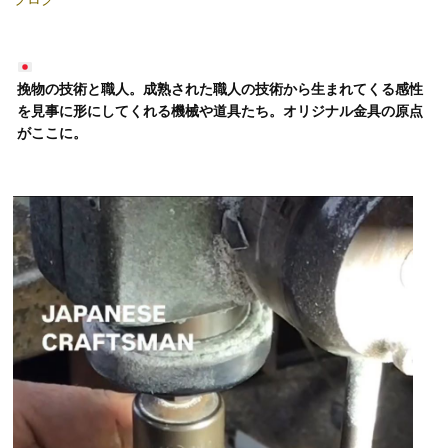
挽物の技術と職人。成熟された職人の技術から生まれてくる感性
を見事に形にしてくれる機械や道具たち。オリジナル金具の原点
がここに。
動
画
プ
レ
ー
ヤ
ー