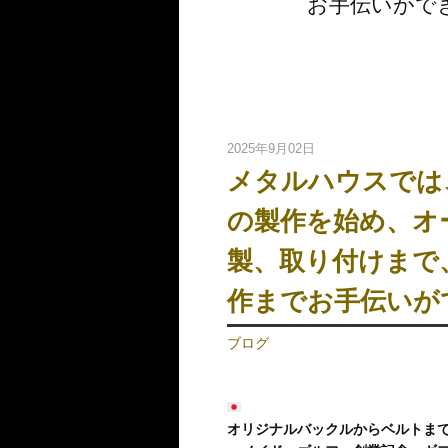
お手伝いができま
2025年9月02日
メタルハウスでは
の製作を始め、オ
製、取り付けまで
作までお手伝いが
ブログ
オリジナルバックルからベルトま