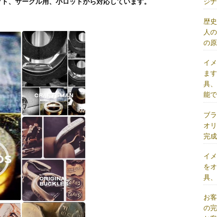
ジ
フト、サークル用、小ロットから対応しています。
歴
人
の
イ
ま
具
能
ブ
オ
完
イ
を
具
お
の