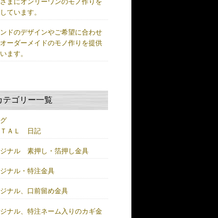
客さまにオンリーワンのモノ作りを
供しています。
ランドのデザインやご希望に合わせ
、オーダーメイドのモノ作りを提供
ています。
カテゴリー一覧
ログ
ＥＴＡＬ 日記
リジナル 素押し・箔押し金具
リジナル・特注金具
リジナル、口前留め金具
リジナル、特注ネーム入りのカギ金