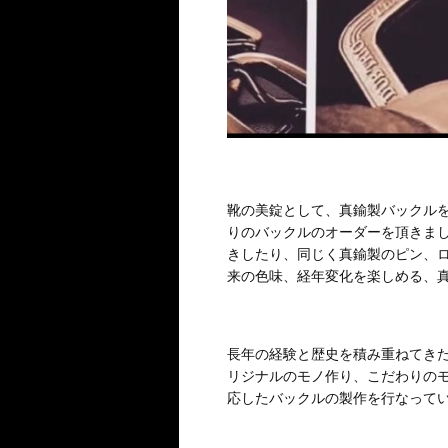
靴の美錠として、真鍮製バックル
りのバックルのオーダーを頂きま
きしたり、同じく真鍮製のピン、
来の色味、経年変化を楽しめる、
長年の経験と歴史を積み重ねてき
リジナルのモノ作り、こだわりの
応したバックルの製作を行なって