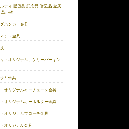
ルティ.販促品.記念品.贈呈品.金属
.革小物
ッグハンガー金具
グネット金具
の技
作り・オリジナル、ケリーバーキン
具
バサミ金具
注・オリジナルキーチェーン金具
注・オリジナルキーホルダー金具
注・オリジナルブローチ金具
注・オリジナル金具