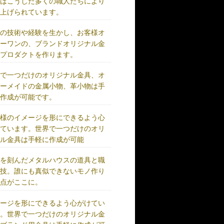
術はこうした多くの職人たちにより
り上げられています。
練の技術や経験を生かし、お客様オ
リーワンの、ブランドオリジナル金
、プロダクトを作ります。
界で一つだけのオリジナル金具、オ
ダーメイドの金属小物、革小物は手
に作成が可能です。
客様のイメージを形にできるよう心
けています。世界で一つだけのオリ
ナル金具は手軽に作成が可能
史を刻んだメタルハウスの道具と職
の技。誰にも真似できないモノ作り
原点がここに。
メージを形にできるよう心がけてい
す。世界で一つだけのオリジナル金