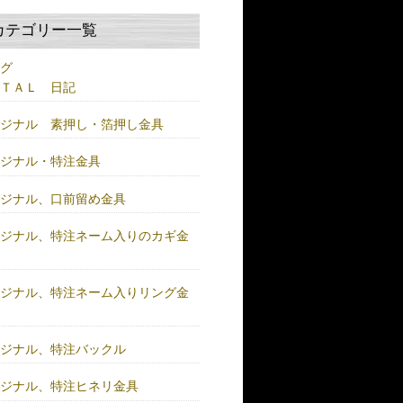
カテゴリー一覧
ログ
ＥＴＡＬ 日記
リジナル 素押し・箔押し金具
リジナル・特注金具
リジナル、口前留め金具
リジナル、特注ネーム入りのカギ金
リジナル、特注ネーム入りリング金
リジナル、特注バックル
リジナル、特注ヒネリ金具