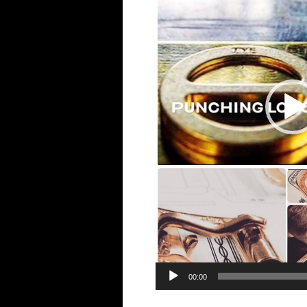
ヤ
ー
00:00