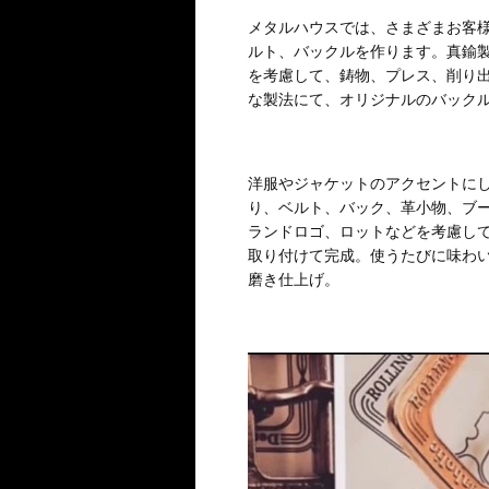
メタルハウスでは、さまざまお客
ルト、バックルを作ります。真鍮
を考慮して、鋳物、プレス、削り
な製法にて、オリジナルのバック
洋服やジャケットのアクセントに
り、ベルト、バック、革小物、ブ
ランドロゴ、ロットなどを考慮し
取り付けて完成。使うたびに味わ
磨き仕上げ。