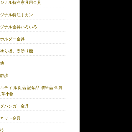
リジナル特注家具用金具
リジナル特注手カン
リジナル金具いろいろ
ーホルダー金具
バ塗り機、墨塗り機
の他
い散歩
ルティ.販促品.記念品.贈呈品.金属
.革小物
ッグハンガー金具
グネット金具
の技