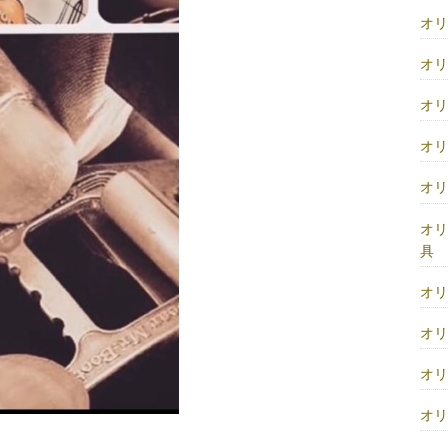
オ
オ
オ
オ
オ
オ
具
オ
オ
オ
オ