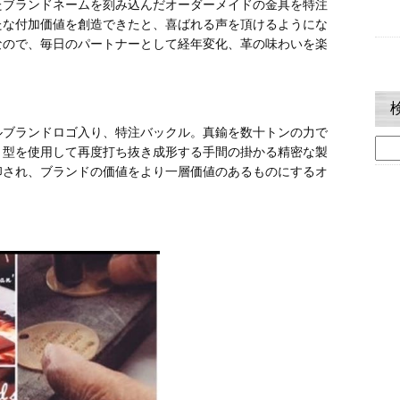
たブランドネームを刻み込んだオーダーメイドの金具を特注
たな付加価値を創造できたと、喜ばれる声を頂けるようにな
なので、毎日のパートナーとして経年変化、革の味わいを楽
ルブランドロゴ入り、特注バックル。真鍮を数十トンの力で
検
き型を使用して再度打ち抜き成形する手間の掛かる精密な製
索:
印され、ブランドの価値をより一層価値のあるものにするオ