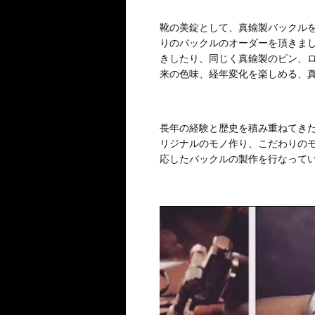
靴の美錠として、真鍮製バックル
りのバックルのオーダーを頂きま
きしたり、同じく真鍮製のピン、
来の色味、経年変化を楽しめる、
長年の経験と歴史を積み重ねてき
リジナルのモノ作り、こだわりの
応したバックルの製作を行なって