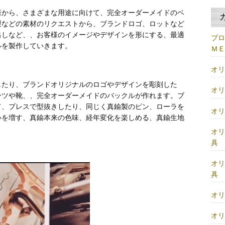
様から、さまざまな用途に向けて、完全オーダーメイドのベ
製などの素材のリクエストから、ブランドロゴ、ロットなど
出しなど、、お客様のイメージやデザインを形にする、最適
ブ
ルを製作していきます。
Ｍ
オ
したり、ブランドオリジナルのロゴやデザインを彫刻した
オ
ーツや靴、、完全オーダーメイドのバックルが作れます。ブ
て、プレスで型抜きしたり、同じく真鍮製のピン、ローラを
オ
いを増す、真鍮本来の色味、経年変化を楽しめる、真鍮生地
オ
具
オ
具
オ
オ