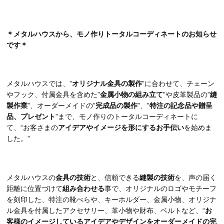
＊メタルハウスから、モノ作りトータルコーディネートのお知らせ
です＊
メタルハウスでは、”
オリジナル金具の製作
”に合わせて、チェーン
やフック、付属金具を含めた”
金属小物の組み立て
”や皮革製品の”
縫
製作業
”、オーダーメイドの”
完成品の製作
”、”
特注の記念品や贈呈
品、プレゼント
”まで、モノ作りのトータルコーディネートに
て、“お客さまの
アイデアやイメージを形にするお手伝い
を始めま
した。”
メタルハウスの
金具の技術
と、信頼できる
縫製の技術
を、声の届く
距離に位置づけて
組み合わせる
事で、オリジナルのロゴやモチーフ
を刻印した、特注の靴べらや、キーホルダー、金属小物、オリジナ
ル金具を付属したアクセサリー、革小物や財布、ベルトなど、“
お
客様のイメージしているアイデアやデザインをオーダーメイドの完