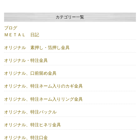
カテゴリー一覧
ブログ
ＭＥＴＡＬ 日記
オリジナル 素押し・箔押し金具
オリジナル・特注金具
オリジナル、口前留め金具
オリジナル、特注ネーム入りのカギ金具
オリジナル、特注ネーム入りリング金具
オリジナル、特注バックル
オリジナル、特注ヒネリ金具
オリジナル、特注口金