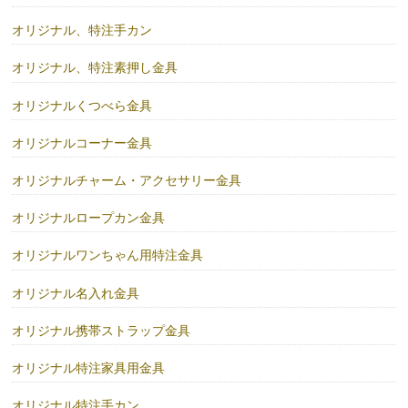
オリジナル、特注手カン
オリジナル、特注素押し金具
オリジナルくつべら金具
オリジナルコーナー金具
オリジナルチャーム・アクセサリー金具
オリジナルロープカン金具
オリジナルワンちゃん用特注金具
オリジナル名入れ金具
オリジナル携帯ストラップ金具
オリジナル特注家具用金具
オリジナル特注手カン