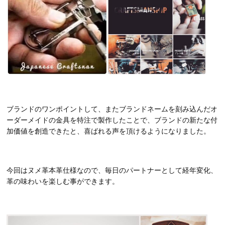
ブランドのワンポイントして、またブランドネームを刻み込んだオ
ーダーメイドの金具を特注で製作したことで、ブランドの新たな付
加価値を創造できたと、喜ばれる声を頂けるようになりました。
今回はヌメ革本革仕様なので、毎日のパートナーとして経年変化、
革の味わいを楽しむ事ができます。