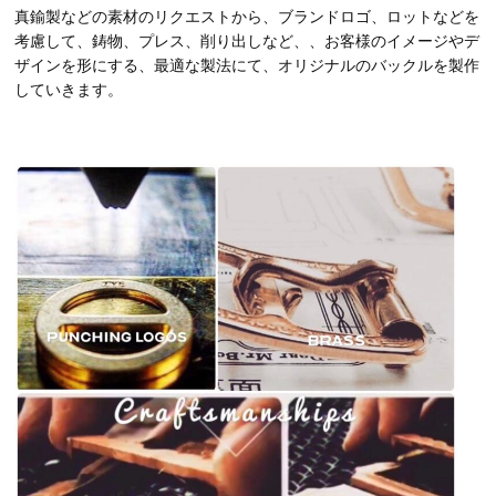
真鍮製などの素材のリクエストから、ブランドロゴ、ロットなどを
考慮して、鋳物、プレス、削り出しなど、、お客様のイメージやデ
ザインを形にする、最適な製法にて、オリジナルのバックルを製作
していきます。