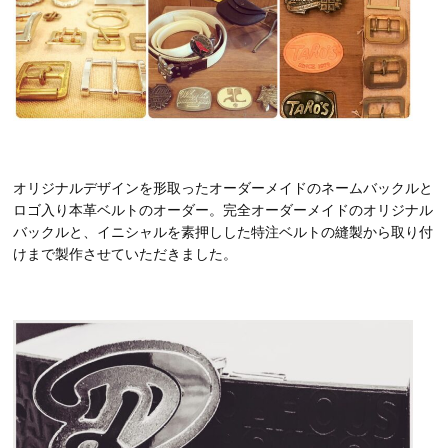
オリジナルデザインを形取ったオーダーメイドのネームバックルと
ロゴ入り本革ベルトのオーダー。完全オーダーメイドのオリジナル
バックルと、イニシャルを素押しした特注ベルトの縫製から取り付
けまで製作させていただきました。