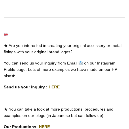
★ Are you interested in creating your original accessory or metal
fittings with your original brand logos?
You can send us your inquiry from Email
on our Instagram
Profile page. Lots of more examples we have made on our HP
also★
Send us your inquiry :
HERE
★ You can take a look at more productions, procedures and
examples on our blogs (in Japanese but can follow up)
Our Productions:
HERE