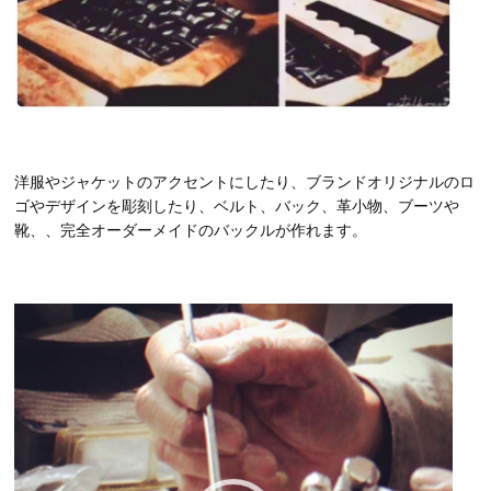
洋服やジャケットのアクセントにしたり、ブランドオリジナルのロ
ゴやデザインを彫刻したり、ベルト、バック、革小物、ブーツや
靴、、完全オーダーメイドのバックルが作れます。
動
画
プ
レ
ー
ヤ
ー