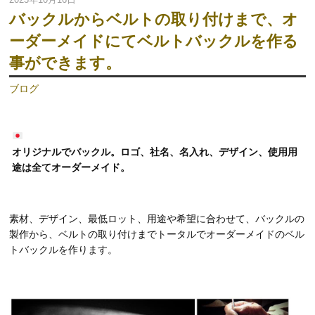
バックルからベルトの取り付けまで、オ
ーダーメイドにてベルトバックルを作る
事ができます。
ブログ
オリジナルでバックル。ロゴ、社名、名入れ、デザイン、使用用
途は全てオーダーメイド。
素材、デザイン、最低ロット、用途や希望に合わせて、バックルの
製作から、ベルトの取り付けまでトータルでオーダーメイドのベル
トバックルを作ります。
動