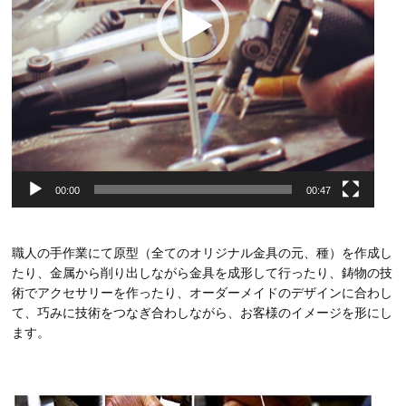
00:00
00:47
職人の手作業にて原型（全てのオリジナル金具の元、種）を作成し
たり、金属から削り出しながら金具を成形して行ったり、鋳物の技
術でアクセサリーを作ったり、オーダーメイドのデザインに合わし
て、巧みに技術をつなぎ合わしながら、お客様のイメージを形にし
ます。