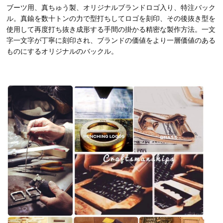
ブーツ用、真ちゅう製、オリジナルブランドロゴ入り、特注バック
ル。真鍮を数十トンの力で型打ちしてロゴを刻印、その後抜き型を
使用して再度打ち抜き成形する手間の掛かる精密な製作方法。一文
字一文字が丁寧に刻印され、ブランドの価値をより一層価値のある
ものにするオリジナルのバックル。