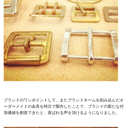
ブランドのワンポイントして、またブランドネームを刻み込んだオ
ーダーメイドの金具を特注で製作したことで、ブランドの新たな付
加価値を創造できたと、喜ばれる声を頂けるようになりました。