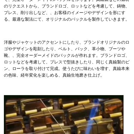
のリクエストから、ブランドロゴ、ロットなどを考慮して、鋳物、
プレス、削り出しなど、、お客様のイメージやデザインを形にす
る、最適な製法にて、オリジナルのバックルを製作していきます。
洋服やジャケットのアクセントにしたり、ブランドオリジナルのロ
ゴやデザインを彫刻したり、ベルト、バック、革小物、ブーツや
靴、、完全オーダーメイドのバックルが作れます。ブランドロゴ、
ロットなどを考慮して、プレスで型抜きしたり、同じく真鍮製のピ
ン、ローラを取り付けて完成。使うたびに味わいを増す、真鍮本来
の色味、経年変化を楽しめる、真鍮生地磨き仕上げ。