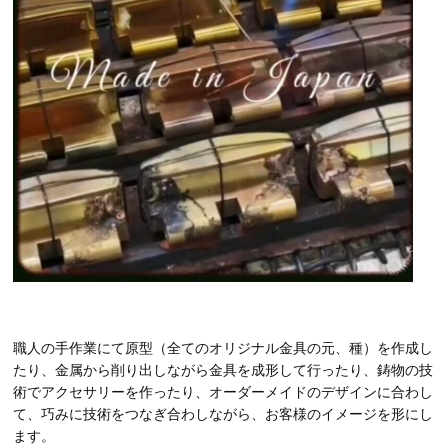
職人の手作業にて原型（全てのオリジナル金具の元、種）を作成し
たり、金属から削り出しながら金具を成形して行ったり、鋳物の技
術でアクセサリーを作ったり、オーダーメイドのデザインに合わし
て、巧みに技術をつなぎ合わしながら、お客様のイメージを形にし
ます。