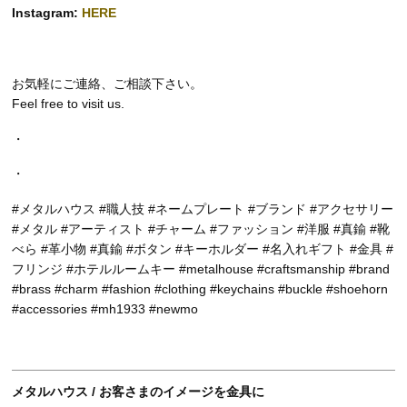
Instagram:
HERE
お気軽にご連絡、ご相談下さい。
Feel free to visit us.
・
・
#メタルハウス #職人技 #ネームプレート #ブランド #アクセサリー
#メタル #アーティスト #チャーム #ファッション #洋服 #真鍮 #靴
べら #革小物 #真鍮 #ボタン #キーホルダー #名入れギフト #金具 #
フリンジ #ホテルルームキー #metalhouse #craftsmanship #brand
#brass #charm #fashion #clothing #keychains #buckle #shoehorn
#accessories #mh1933 #newmo
メタルハウス / お客さまのイメージを金具に