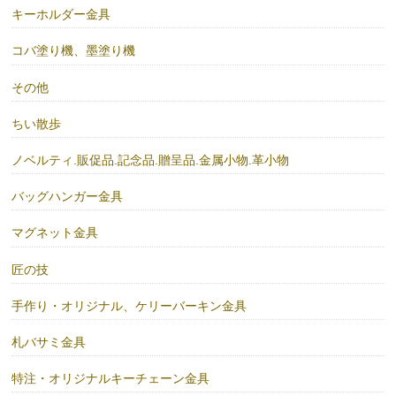
キーホルダー金具
コバ塗り機、墨塗り機
その他
ちい散歩
ノベルティ.販促品.記念品.贈呈品.金属小物.革小物
バッグハンガー金具
マグネット金具
匠の技
手作り・オリジナル、ケリーバーキン金具
札バサミ金具
特注・オリジナルキーチェーン金具