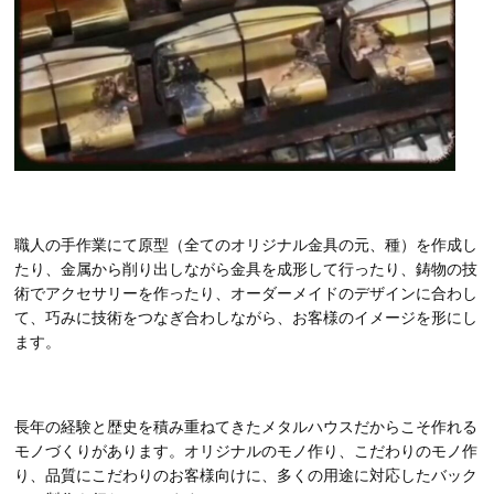
職人の手作業にて原型（全てのオリジナル金具の元、種）を作成し
たり、金属から削り出しながら金具を成形して行ったり、鋳物の技
術でアクセサリーを作ったり、オーダーメイドのデザインに合わし
て、巧みに技術をつなぎ合わしながら、お客様のイメージを形にし
ます。
長年の経験と歴史を積み重ねてきたメタルハウスだからこそ作れる
モノづくりがあります。オリジナルのモノ作り、こだわりのモノ作
り、品質にこだわりのお客様向けに、多くの用途に対応したバック