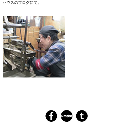
ハウスのブログにて。