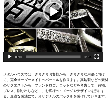
00:00
01:15
メタルハウスでは、さまざまお客様から、さまざまな用途に向け
て、完全オーダーメイドのバックルを作ります。真鍮製などの素材
のリクエストから、ブランドロゴ、ロットなどを考慮して、鋳物、
プレス、削り出しなど、、お客様のイメージやデザインを形にす
る、最適な製法にて、オリジナルのバックルを製作していきます。