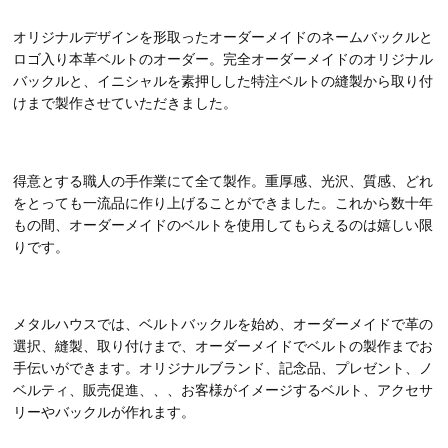
オリジナルデザインを形取ったオーダーメイドのネームバックルと
ロゴ入り本革ベルトのオーダー。完全オーダーメイドのオリジナル
バックルと、イニシャルを素押しした特注ベルトの縫製から取り付
けまで製作させていただきました。
得意とする職人の手作業にて全て製作。重厚感、光沢、質感、どれ
をとっても一流品に作り上げることができました。これから数十年
もの間、オーダーメイドのベルトを使用してもらえるのは嬉しい限
りです。
メタルハウスでは、ベルトバックルを始め、オーダーメイドで革の
選択、縫製、取り付けまで、オーダーメイドでベルトの製作までお
手伝いができます。オリジナルブランド、記念品、プレゼント、ノ
ベルティ、販売促進、、、お客様がイメージするベルト、アクセサ
リーやバックルが作れます。