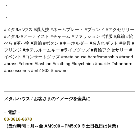
・
・
#メタルハウス #職人技 #ネームプレート #ブランド #アクセサリー
#メタル #アーティスト #チャーム #ファッション #洋服 #真鍮 #靴
べら #革小物 #真鍮 #ボタン #キーホルダー #名入れギフト #金具 #
フリンジ #ホテルルームキー #ライブグッズ #真鍮アクセサリー #
イベント #コンサートグッズ #metalhouse #craftsmanship #brand
#brass #charm #fashion #clothing #keychains #buckle #shoehorn
#accessories #mh1933 #newmo
メタルハウス / お客さまのイメージを金具に
– 電話 –
03-3616-6678
（受付時間：月～金 AM9:00～PM5:00 ※土日祝日は休業）