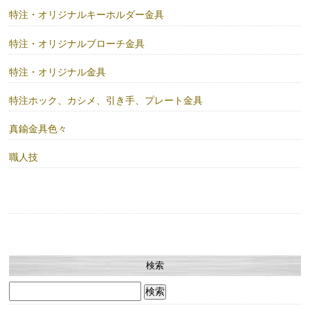
特注・オリジナルキーホルダー金具
特注・オリジナルブローチ金具
特注・オリジナル金具
特注ホック、カシメ、引き手、プレート金具
真鍮金具色々
職人技
検索
検
索: