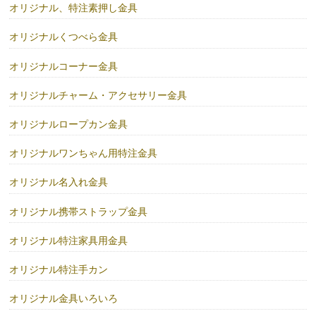
オリジナル、特注素押し金具
オリジナルくつべら金具
オリジナルコーナー金具
オリジナルチャーム・アクセサリー金具
オリジナルロープカン金具
オリジナルワンちゃん用特注金具
オリジナル名入れ金具
オリジナル携帯ストラップ金具
オリジナル特注家具用金具
オリジナル特注手カン
オリジナル金具いろいろ