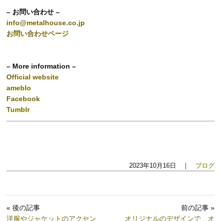
– お問い合わせ –
info@metalhouse.co.jp
お問い合わせページ
– More information –
Official website
ameblo
Facebook
Tumblr
2023年10月16日 ｜
ブログ
« 後の記事
前の記事 »
洋服やジャケットのアクセン
オリジナルのデザインで、オ