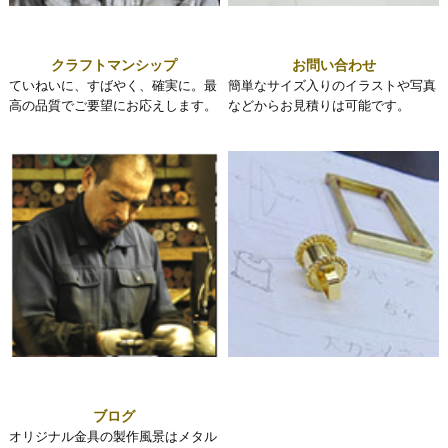
クラフトマンシップ
お問い合わせ
ていねいに、すばやく、確実に。最
簡単なサイズ入りのイラストや写真
高の品質でご要望にお応えします。
などからお見積りは可能です。
ブログ
オリジナル金具の製作風景はメタル