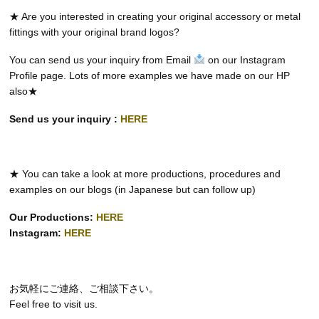
★ Are you interested in creating your original accessory or metal
fittings with your original brand logos?
You can send us your inquiry from Email
on our Instagram
Profile page. Lots of more examples we have made on our HP
also★
Send us your inquiry :
HERE
★ You can take a look at more productions, procedures and
examples on our blogs (in Japanese but can follow up)
Our Productions:
HERE
Instagram:
HERE
お気軽にご連絡、ご相談下さい。
Feel free to visit us.