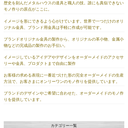
歴史を刻んだメタルハウスの道具と職人の技。誰にも真似できない
モノ作りの原点がここに。
イメージを形にできるよう心がけています。世界で一つだけのオリ
ジナル金具、ブランド用金具は手軽に作成が可能です。
ブランドオリジナル金具の製作から、オリジナルの革小物、金属小
物などの完成品の製作のお手伝い。
イメージしているアイデアやデザインをオーダーメイドのアクセサ
リーや金具、プロダクトまで自由に製作
お客様の求める表現に一番近づけた形の完全オーダーメイドの生産
方法で、お客さまにオンリーワンのモノ作りを提供しています。
ブランドのデザインやご希望に合わせた、オーダーメイドのモノ作
りを提供しています。
カテゴリー一覧