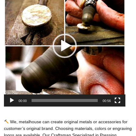
プ
レ
ー
ヤ
ー
00:00
00:56
We, metalhouse can create original metals or accessories for
customer’s original brand. Choosing materials, colors or engraving
logos are available. Our Craftsman Specialized in Pressing