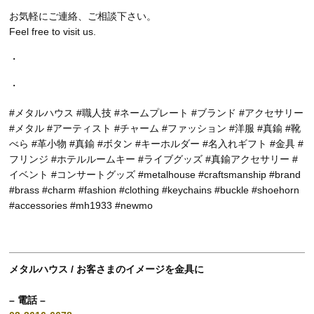
お気軽にご連絡、ご相談下さい。
Feel free to visit us.
・
・
#メタルハウス #職人技 #ネームプレート #ブランド #アクセサリー
#メタル #アーティスト #チャーム #ファッション #洋服 #真鍮 #靴
べら #革小物 #真鍮 #ボタン #キーホルダー #名入れギフト #金具 #
フリンジ #ホテルルームキー #ライブグッズ #真鍮アクセサリー #
イベント #コンサートグッズ #metalhouse #craftsmanship #brand
#brass #charm #fashion #clothing #keychains #buckle #shoehorn
#accessories #mh1933 #newmo
メタルハウス / お客さまのイメージを金具に
– 電話 –