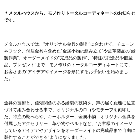
＊メタルハウスから、モノ作りトータルコーディネートのお知らせ
です。
メタルハウスでは、”オリジナル金具の製作”に合わせて、チェーン
やフック、付属金具を含めた”金属小物の組み立て”や皮革製品の”縫
製作業”、オーダーメイドの”完成品の製作”、”特注の記念品や贈呈
品、プレゼント”まで、モノ作りのトータルコーディネートにて、
お客さまの“アイデアやイメージを形にするお手伝いを始めまし
た。”
金具の技術と、信頼関係のある縫製の技術を、声の届く距離に位置
づけて組み合わせる事で、オリジナルのロゴやモチーフを刻印し
た、特注の靴べらや、キーホルダー、金属小物、オリジナル金具を
付属したアクセサリー、革小物やベルトなど、“お客様のイメージ
しているアイデアやデザインをオーダーメイドの完成品まで自由に
製作することができる”ようになりました。