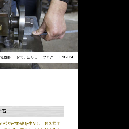
会社概要
お問い合わせ
ブログ
ENGLISH
新着
練の技術や経験を生かし、お客様オ