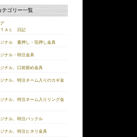
カテゴリー一覧
ログ
ＥＴＡＬ 日記
リジナル 素押し・箔押し金具
リジナル・特注金具
リジナル、口前留め金具
リジナル、特注ネーム入りのカギ金
リジナル、特注ネーム入りリング金
リジナル、特注バックル
リジナル、特注ヒネリ金具