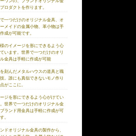
リーワンの、ブランドオリジナル金
、プロダクトを作ります。
界で一つだけのオリジナル金具、オ
ダーメイドの金属小物、革小物は手
に作成が可能です。
客様のイメージを形にできるよう心
けています。世界で一つだけのオリ
ナル金具は手軽に作成が可能
史を刻んだメタルハウスの道具と職
の技。誰にも真似できないモノ作り
原点がここに。
メージを形にできるよう心がけてい
す。世界で一つだけのオリジナル金
、ブランド用金具は手軽に作成が可
です。
ランドオリジナル金具の製作から、