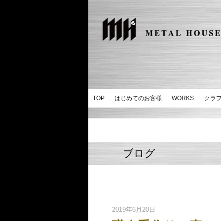
TOP
はじめてのお客様
WORKS
クラ
ブログ
2019年6月20日