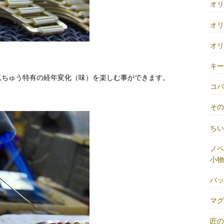
オ
オ
オ
キ
真ちゅう特有の経年変化（味）を楽しむ事ができます。
コ
そ
ち
ノベ
小物
バ
マ
匠