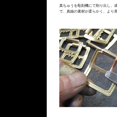
真ちゅうを彫刻機にて削り出し、成
で、真鍮の素材が柔らかく、より