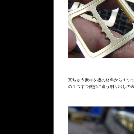
真ちゅう素材を板の材料から１つ
の１つずつ微妙に違う削り出しの