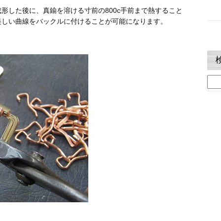
形した後に、真鍮を溶ける寸前の800c手前まで熱すること
美しい曲線をバックルに付けることが可能になります。
検
索: