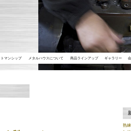
フトマンシップ
メタルハウスについて
商品ラインアップ
ギャラリー
熟