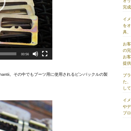
オ
完
イ
を
具
お
の
00:56
お
提
antii。その中でもブーツ用に使用されるピンバックルの製
ブ
た
し
イ
や
プ