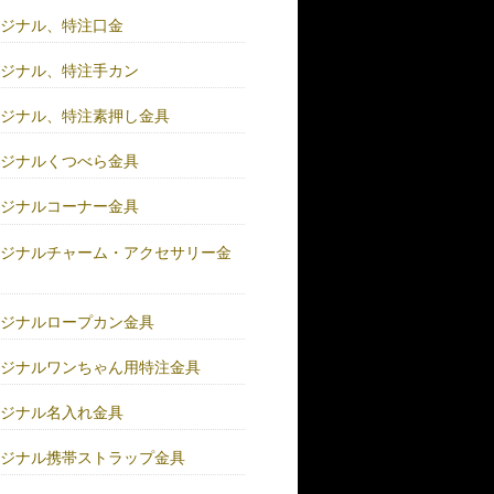
リジナル、特注口金
リジナル、特注手カン
リジナル、特注素押し金具
リジナルくつべら金具
リジナルコーナー金具
リジナルチャーム・アクセサリー金
リジナルロープカン金具
リジナルワンちゃん用特注金具
リジナル名入れ金具
リジナル携帯ストラップ金具