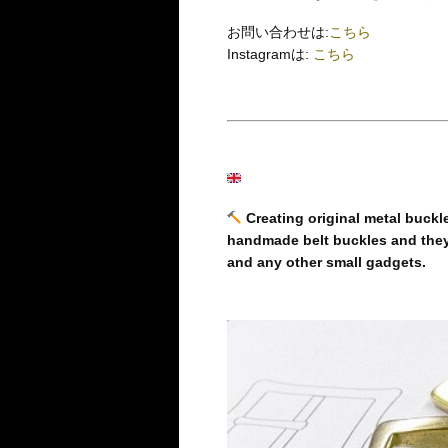
お問い合わせは:
こちら
Instagramは:
こちら
Creating original metal buckl
handmade belt buckles and they w
and any other small gadgets.