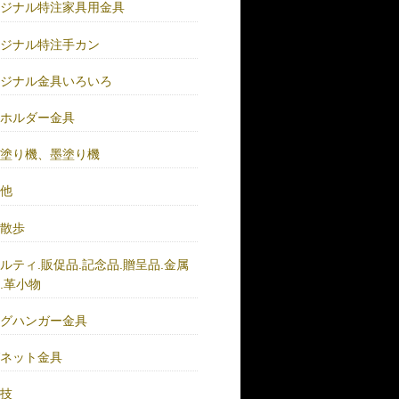
リジナル特注家具用金具
リジナル特注手カン
リジナル金具いろいろ
ーホルダー金具
バ塗り機、墨塗り機
の他
い散歩
ルティ.販促品.記念品.贈呈品.金属
.革小物
ッグハンガー金具
グネット金具
の技