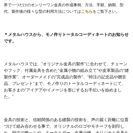
界で一つだけのオンリーワン金具の作成事例、方法、手順、納期、型
代、製作後の様々な型の利用方法については
こちら
をご覧下さい。
＊メタルハウスから、モノ作りトータルコーディネートのお知らせ
です。
メタルハウスでは、”オリジナル金具の製作”に合わせて、チェーン
やフック、付属金具を含めた”金属小物の組み立て”や皮革製品の”縫
製作業”、オーダーメイドの”完成品の製作”、”特注の記念品や贈呈
品、プレゼント”まで、モノ作りのトータルコーディネートにて、
お客さまの“アイデアやイメージを形にするお手伝いを始めまし
た。”
金具の技術と、信頼関係のある縫製の技術を、声の届く距離に位置
づけて組み合わせる事で、オリジナルのロゴやモチーフを刻印し
た、特注の靴べらや、キーホルダー、金属小物、オリジナル金具を