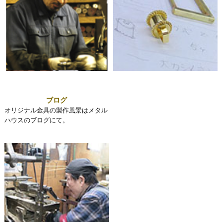
ブログ
オリジナル金具の製作風景はメタル
ハウスのブログにて。