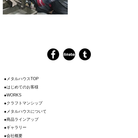
メタルハウスTOP
はじめてのお客様
WORKS
クラフトマンシップ
メタルハウスについて
商品ラインアップ
ギャラリー
会社概要