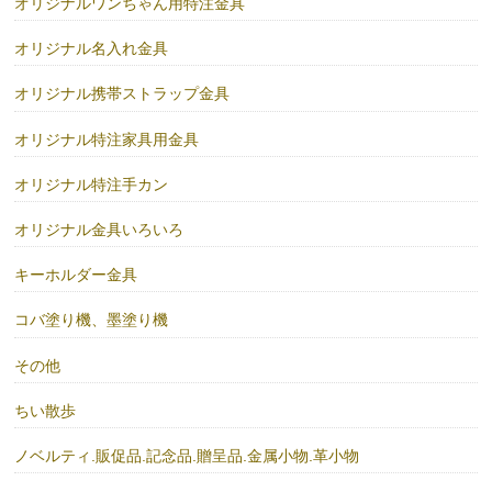
オリジナルワンちゃん用特注金具
オリジナル名入れ金具
オリジナル携帯ストラップ金具
オリジナル特注家具用金具
オリジナル特注手カン
オリジナル金具いろいろ
キーホルダー金具
コバ塗り機、墨塗り機
その他
ちい散歩
ノベルティ.販促品.記念品.贈呈品.金属小物.革小物