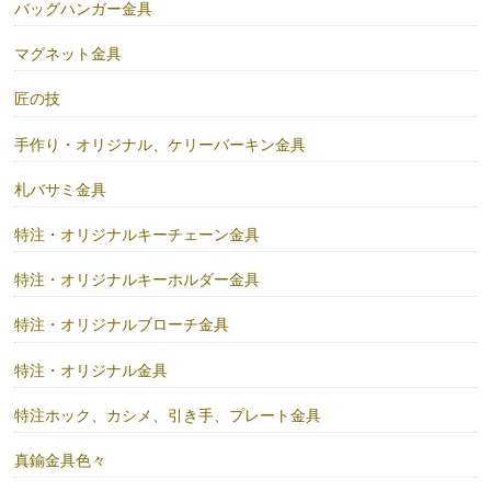
バッグハンガー金具
マグネット金具
匠の技
手作り・オリジナル、ケリーバーキン金具
札バサミ金具
特注・オリジナルキーチェーン金具
特注・オリジナルキーホルダー金具
特注・オリジナルブローチ金具
特注・オリジナル金具
特注ホック、カシメ、引き手、プレート金具
真鍮金具色々