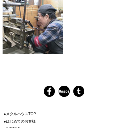
メタルハウスTOP
はじめてのお客様