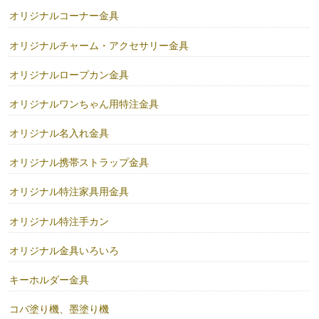
オリジナルコーナー金具
オリジナルチャーム・アクセサリー金具
オリジナルロープカン金具
オリジナルワンちゃん用特注金具
オリジナル名入れ金具
オリジナル携帯ストラップ金具
オリジナル特注家具用金具
オリジナル特注手カン
オリジナル金具いろいろ
キーホルダー金具
コバ塗り機、墨塗り機