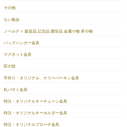
その他
ちい散歩
ノベルティ.販促品.記念品.贈呈品.金属小物.革小物
バッグハンガー金具
マグネット金具
匠の技
手作り・オリジナル、ケリーバーキン金具
札バサミ金具
特注・オリジナルキーチェーン金具
特注・オリジナルキーホルダー金具
特注・オリジナルブローチ金具