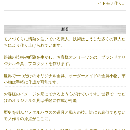
イドモノ作り。
新着
モノづくりに情熱を注いでいる職人。技術はこうした多くの職人た
ちにより作り上げられています。
熟練の技術や経験を生かし、お客様オンリーワンの、ブランドオリ
ジナル金具、プロダクトを作ります。
世界で一つだけのオリジナル金具、オーダーメイドの金属小物、革
小物は手軽に作成が可能です。
お客様のイメージを形にできるよう心がけています。世界で一つだ
けのオリジナル金具は手軽に作成が可能
歴史を刻んだメタルハウスの道具と職人の技。誰にも真似できない
モノ作りの原点がここに。