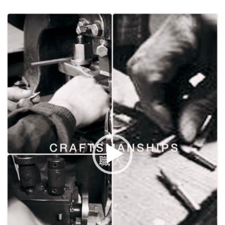
動
画
プ
レ
ー
ヤ
ー