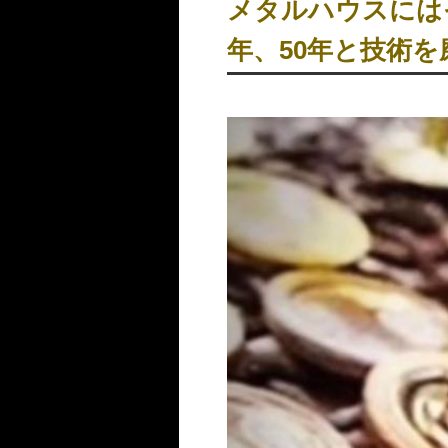
メタルハウスには
年、50年と技術
動
画
プ
レ
ー
ヤ
ー