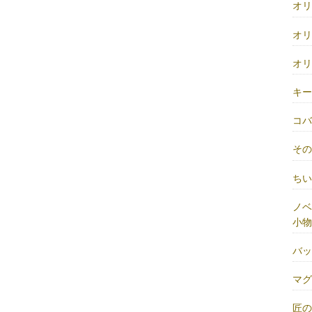
オ
オ
オ
キ
コ
そ
ち
ノベ
小物
バ
マ
匠