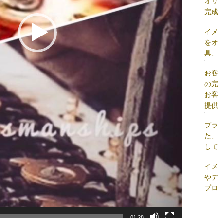
オ
完
イ
を
具
お
の
お
提
ブ
た
し
イ
や
プ
01:28