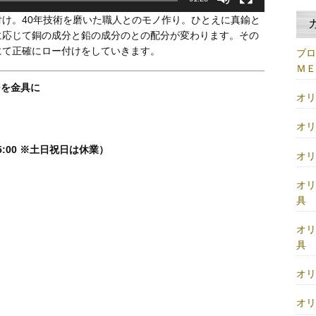
け。40年技術を磨いた職人とのモノ作り。ひとえに真鍮と
に応じて銅の成分と鉛の成分のとの配分が変わります。その
にて正確にロー付けをしていきます。
ブ
Ｍ
ジを金具に
オ
オ
5:00 ※土日祝日は休業）
オ
オ
具
オ
具
オ
オ