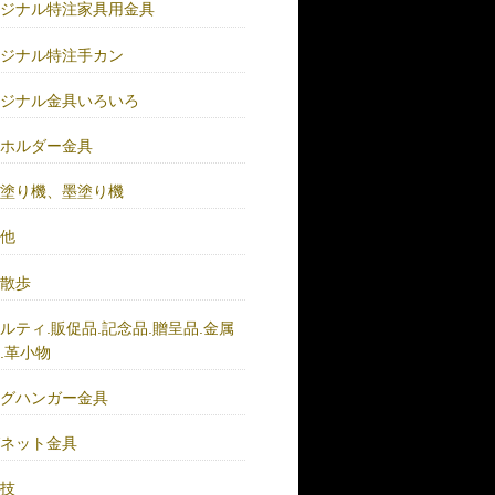
リジナル特注家具用金具
リジナル特注手カン
リジナル金具いろいろ
ーホルダー金具
バ塗り機、墨塗り機
の他
い散歩
ルティ.販促品.記念品.贈呈品.金属
.革小物
ッグハンガー金具
グネット金具
の技