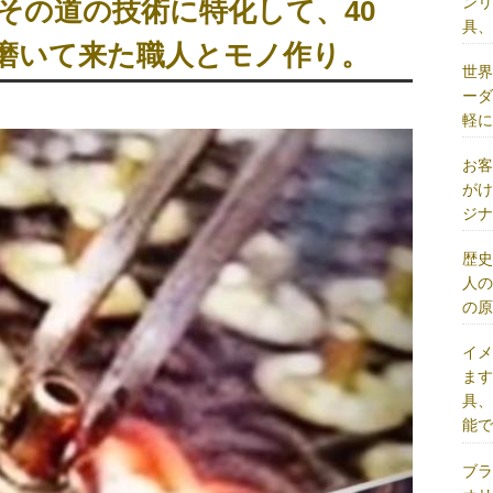
ン
その道の技術に特化して、40
具
を磨いて来た職人とモノ作り。
世
ー
軽
お
が
ジ
歴
人
の
イ
ま
具
能
ブ