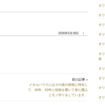
オ
オ
オ
2026年5月18日 ｜
オ
オ
オ
具
オ
オ
前の記事 »
メタルハウスにはその道の技術に特化し
オ
て、40年、50年と技術を磨いて来た職人
とモノ作りをしています。
オ