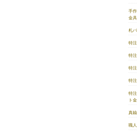
手
金
札
特
特
特
特
特
ト
真
職