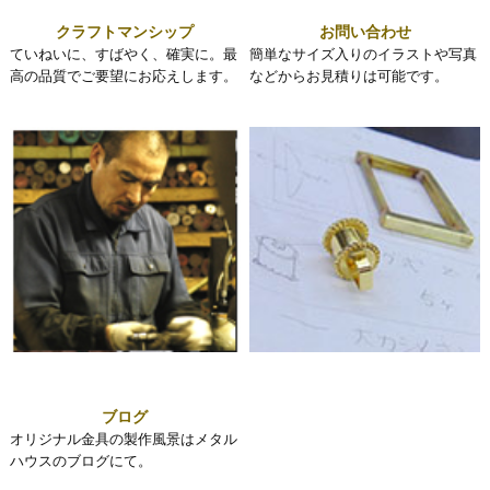
クラフトマンシップ
お問い合わせ
ていねいに、すばやく、確実に。最
簡単なサイズ入りのイラストや写真
高の品質でご要望にお応えします。
などからお見積りは可能です。
ブログ
オリジナル金具の製作風景はメタル
ハウスのブログにて。