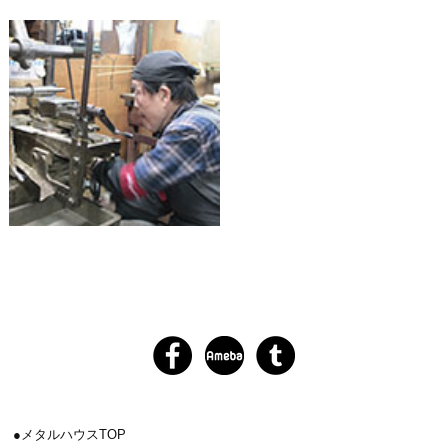
メタルハウスTOP