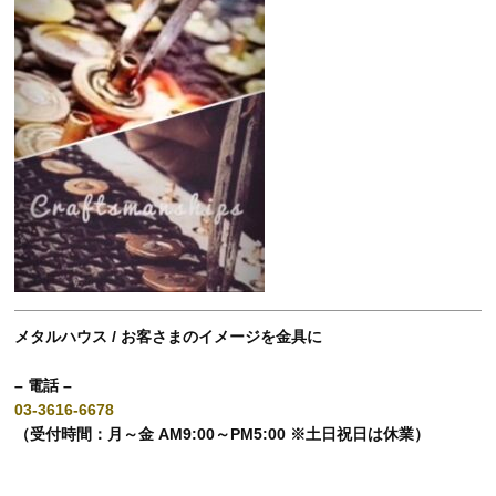
メタルハウス / お客さまのイメージを金具に
– 電話 –
03-3616-6678
（受付時間：月～金 AM9:00～PM5:00 ※土日祝日は休業）