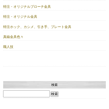
特注・オリジナルブローチ金具
特注・オリジナル金具
特注ホック、カシメ、引き手、プレート金具
真鍮金具色々
職人技
検索
検
索: