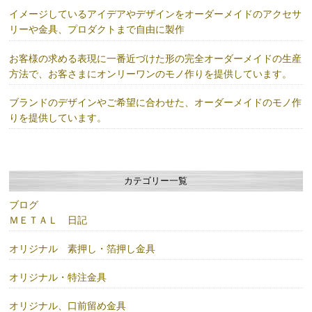
イメージしているアイデアやデザインをオーダーメイドのアクセサ
リーや金具、プロダクトまで自由に製作
お客様の求める表現に一番近づけた形の完全オーダーメイドの生産
方法で、お客さまにオンリーワンのモノ作りを提供しています。
ブランドのデザインやご希望に合わせた、オーダーメイドのモノ作
りを提供しています。
カテゴリー一覧
ブログ
ＭＥＴＡＬ 日記
オリジナル 素押し・箔押し金具
オリジナル・特注金具
オリジナル、口前留め金具