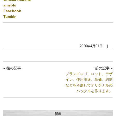
ameblo
Facebook
Tumblr
2026年4月01日 ｜
« 後の記事
前の記事 »
ブランドロゴ、ロット、デザ
イン、使用用途、単価、納期
などを考慮してオリジナルの
バックルを作ります。
新着