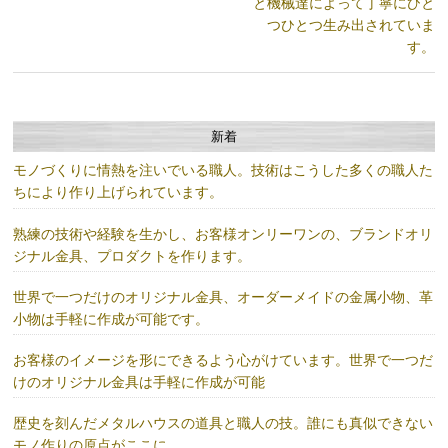
と機械達によって丁寧にひと
つひとつ生み出されていま
す。
新着
モノづくりに情熱を注いでいる職人。技術はこうした多くの職人た
ちにより作り上げられています。
熟練の技術や経験を生かし、お客様オンリーワンの、ブランドオリ
ジナル金具、プロダクトを作ります。
世界で一つだけのオリジナル金具、オーダーメイドの金属小物、革
小物は手軽に作成が可能です。
お客様のイメージを形にできるよう心がけています。世界で一つだ
けのオリジナル金具は手軽に作成が可能
歴史を刻んだメタルハウスの道具と職人の技。誰にも真似できない
モノ作りの原点がここに。