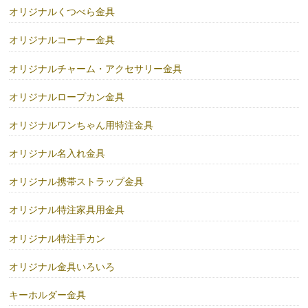
オリジナルくつべら金具
オリジナルコーナー金具
オリジナルチャーム・アクセサリー金具
オリジナルロープカン金具
オリジナルワンちゃん用特注金具
オリジナル名入れ金具
オリジナル携帯ストラップ金具
オリジナル特注家具用金具
オリジナル特注手カン
オリジナル金具いろいろ
キーホルダー金具