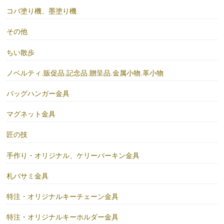
コバ塗り機、墨塗り機
その他
ちい散歩
ノベルティ.販促品.記念品.贈呈品.金属小物.革小物
バッグハンガー金具
マグネット金具
匠の技
手作り・オリジナル、ケリーバーキン金具
札バサミ金具
特注・オリジナルキーチェーン金具
特注・オリジナルキーホルダー金具