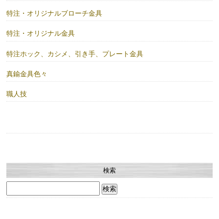
特注・オリジナルブローチ金具
特注・オリジナル金具
特注ホック、カシメ、引き手、プレート金具
真鍮金具色々
職人技
検索
検
索: