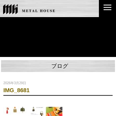
ブログ
2026年3月29日
IMG_8681