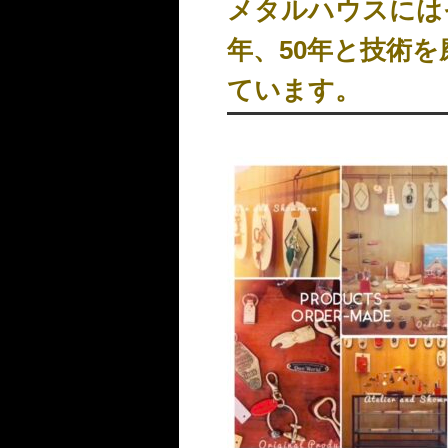
メタルハウスには
年、50年と技術
ています。