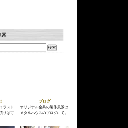
検索
せ
ブログ
イラスト
オリジナル金具の製作風景は
積りは可
メタルハウスのブログにて。