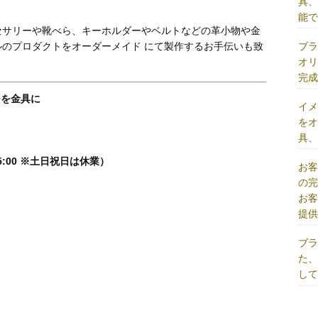
具
能
セサリーや靴べら、キーホルダーやベルトなどの革小物や金
ブ
のプロダクトをオーダーメイド にて製作するお手伝いも致
オ
完
ジを金具に
イ
を
具
5:00 ※土日祝日は休業）
お
の
お
提
ブ
た
し