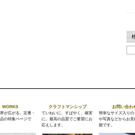
検
索:
WORKS
クラフトマンシップ
お問い合わ
界が広がる。定番・
ていねいに、すばやく、確実
簡単なサイズ入りの
品の特集ページで
に。最高の品質でご要望にお
や写真などからお見
応えします。
能です。