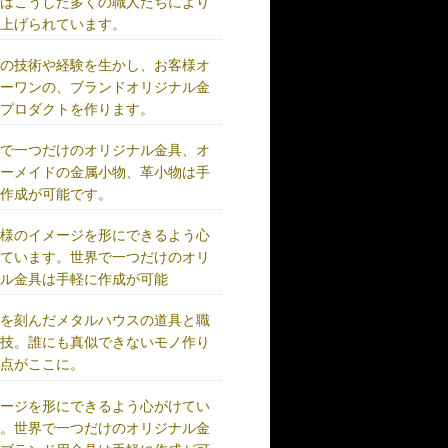
術はこうした多くの職人たちにより
り上げられています。
練の技術や経験を生かし、お客様オ
リーワンの、ブランドオリジナル金
、プロダクトを作ります。
界で一つだけのオリジナル金具、オ
ダーメイドの金属小物、革小物は手
に作成が可能です。
客様のイメージを形にできるよう心
けています。世界で一つだけのオリ
ナル金具は手軽に作成が可能
史を刻んだメタルハウスの道具と職
の技。誰にも真似できないモノ作り
原点がここに。
メージを形にできるよう心がけてい
す。世界で一つだけのオリジナル金