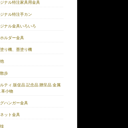
リジナル特注家具用金具
リジナル特注手カン
リジナル金具いろいろ
ーホルダー金具
バ塗り機、墨塗り機
の他
い散歩
ルティ.販促品.記念品.贈呈品.金属
.革小物
ッグハンガー金具
グネット金具
の技