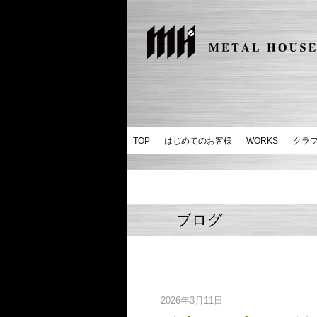
TOP
はじめてのお客様
WORKS
クラ
ブログ
2026年3月11日