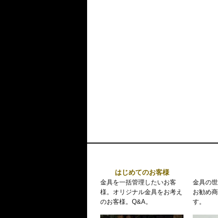
はじめてのお客様
金具を一括管理したいお客
金具の世
様。オリジナル金具をお考え
お勧め商
のお客様。Q&A。
す。