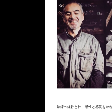
熟練の経験と技、感性と感覚を兼