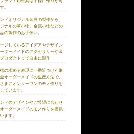
、ブランド用金具は手軽に作成が可
です。
ランドオリジナル金具の製作から、
リジナルの革小物、金属小物などの
成品の製作のお手伝い。
メージしているアイデアやデザイン
オーダーメイドのアクセサリーや金
、プロダクトまで自由に製作
客様の求める表現に一番近づけた形
完全オーダーメイドの生産方法で、
客さまにオンリーワンのモノ作りを
供しています。
ランドのデザインやご希望に合わせ
、オーダーメイドのモノ作りを提供
ています。