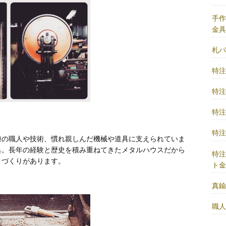
手
金
札
特
特
特
特
練の職人や技術、慣れ親しんだ機械や道具に支えられていま
具。長年の経験と歴史を積み重ねてきたメタルハウスだから
特
ノづくりがあります。
ト
真
職