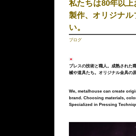
私たちは80年以
製作、オリジナル
い。
ブログ
プレスの技術と職人。成熟された
械や道具たち。オリジナル金具の
We, metalhouse can create origin
brand. Choosing materials, colo
Specialized in Pressing Techniq