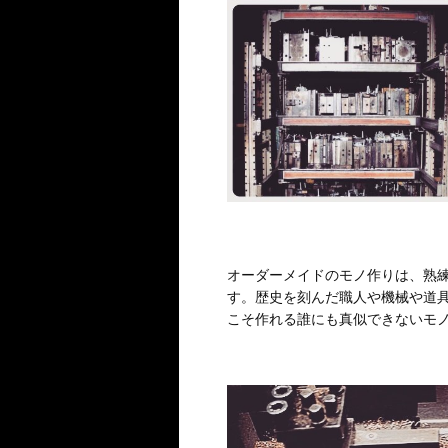
オーダーメイドのモノ作りは、熟
す。歴史を刻んだ職人や機械や道
こそ作れる誰にも真似できないモ