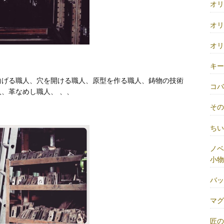
オ
オ
オ
キ
曲げる職人、穴を開ける職人、原型を作る職人、鋳物の技術
コ
、革なめし職人、 、、
そ
ち
ノベ
小物
バ
マ
匠