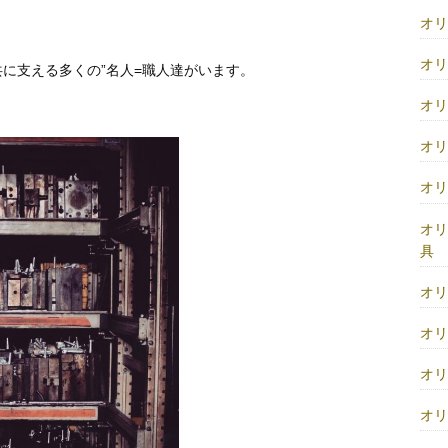
オ
オ
に支える多くの”名人=職人達がいます。
オ
オ
オ
オ
具
オ
オ
オ
オ