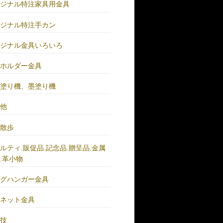
リジナル特注家具用金具
リジナル特注手カン
リジナル金具いろいろ
ーホルダー金具
バ塗り機、墨塗り機
の他
い散歩
ルティ.販促品.記念品.贈呈品.金属
.革小物
ッグハンガー金具
グネット金具
の技