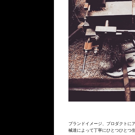
ブランドイメージ、プロダクトに
械達によって丁寧にひとつひとつ