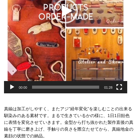
00:00
01:28
真鍮は加工がしやすく、またアジ”経年変化”を楽しむことの出来る
馴染みのある素材です。まるで生きているかの様に、1日1日飴色
に表情を変化させていきます。金型から打ち抜かれた製作直後の真
鍮を丁寧に磨き上げ、手触りの良さを際立たせてから、真鍮地金の
素顔の状態での納品。