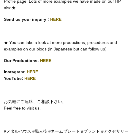
Profile page. Lots of more examples we have made on our HP
also★
Send us your inquiry :
HERE
★ You can take a look at more productions, procedures and
examples on our blogs (in Japanese but can follow up)
Our Productions:
HERE
Instagram:
HERE
YouTube:
HERE
お気軽にご連絡、ご相談下さい。
Feel free to visit us.
#メタルハウス #職人技 #ネームプレート #ブランド #アクセサリー