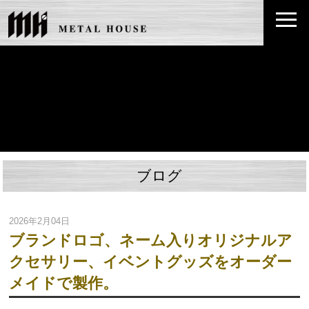
ブログ
2026年2月04日
ブランドロゴ、ネーム入りオリジナルア
クセサリー、イベントグッズをオーダー
メイドで製作。