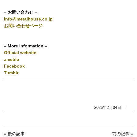
– お問い合わせ –
info@metalhouse.co.jp
お問い合わせページ
– More information –
Official website
ameblo
Facebook
Tumblr
2026年2月04日 ｜
« 後の記事
前の記事 »