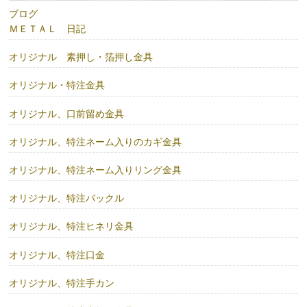
ブログ
ＭＥＴＡＬ 日記
オリジナル 素押し・箔押し金具
オリジナル・特注金具
オリジナル、口前留め金具
オリジナル、特注ネーム入りのカギ金具
オリジナル、特注ネーム入りリング金具
オリジナル、特注バックル
オリジナル、特注ヒネリ金具
オリジナル、特注口金
オリジナル、特注手カン