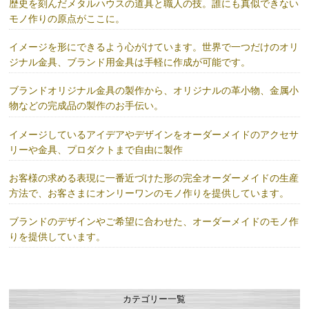
歴史を刻んだメタルハウスの道具と職人の技。誰にも真似できない
モノ作りの原点がここに。
イメージを形にできるよう心がけています。世界で一つだけのオリ
ジナル金具、ブランド用金具は手軽に作成が可能です。
ブランドオリジナル金具の製作から、オリジナルの革小物、金属小
物などの完成品の製作のお手伝い。
イメージしているアイデアやデザインをオーダーメイドのアクセサ
リーや金具、プロダクトまで自由に製作
お客様の求める表現に一番近づけた形の完全オーダーメイドの生産
方法で、お客さまにオンリーワンのモノ作りを提供しています。
ブランドのデザインやご希望に合わせた、オーダーメイドのモノ作
りを提供しています。
カテゴリー一覧