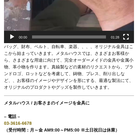
00:00
01:28
バッグ、財布、ベルト、自転車、楽器、、、、オリジナル金具はこ
こから始まっていきます。メタルハウスでは、さまざまお客様か
ら、さまざまな用途に向けて、完全オーダーメイドの金具や金属小
物、革小物を作ります。真鍮製などの素材のリクエストから、ブラ
ンドロゴ、ロットなどを考慮して、鋳物、プレス、削り出しな
ど、、お客様のイメージやデザインを形にする、最適な製法にて、
オリジナルのプロダクトやグッズを製作していきます。
メタルハウス / お客さまのイメージを金具に
– 電話 –
03-3616-6678
（受付時間：月～金 AM9:00～PM5:00 ※土日祝日は休業）