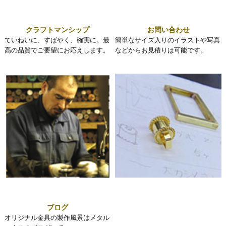
クラフトマンシップ
お問い合わせ
ていねいに、すばやく、確実に。最
簡単なサイズ入りのイラストや写真
高の品質でご要望にお応えします。
などからお見積りは可能です。
ブログ
オリジナル金具の製作風景はメタル