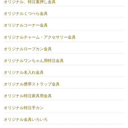
オリジナル、特注素押し金具
オリジナルくつべら金具
オリジナルコーナー金具
オリジナルチャーム・アクセサリー金具
オリジナルロープカン金具
オリジナルワンちゃん用特注金具
オリジナル名入れ金具
オリジナル携帯ストラップ金具
オリジナル特注家具用金具
オリジナル特注手カン
オリジナル金具いろいろ