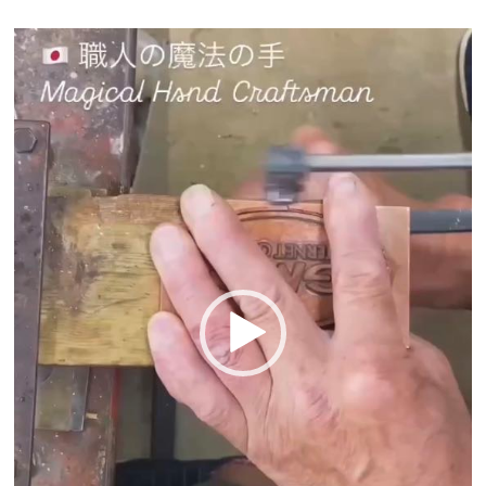
動
画
プ
レ
ー
ヤ
ー