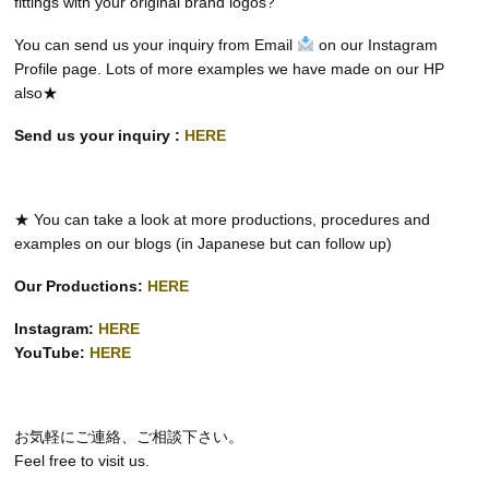
fittings with your original brand logos?
You can send us your inquiry from Email
on our Instagram
Profile page. Lots of more examples we have made on our HP
also★
Send us your inquiry :
HERE
★ You can take a look at more productions, procedures and
examples on our blogs (in Japanese but can follow up)
Our Productions:
HERE
Instagram:
HERE
YouTube:
HERE
お気軽にご連絡、ご相談下さい。
Feel free to visit us.