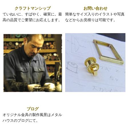
クラフトマンシップ
お問い合わせ
ていねいに、すばやく、確実に。最
簡単なサイズ入りのイラストや写真
高の品質でご要望にお応えします。
などからお見積りは可能です。
ブログ
オリジナル金具の製作風景はメタル
ハウスのブログにて。