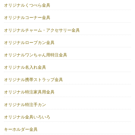
オリジナルくつべら金具
オリジナルコーナー金具
オリジナルチャーム・アクセサリー金具
オリジナルロープカン金具
オリジナルワンちゃん用特注金具
オリジナル名入れ金具
オリジナル携帯ストラップ金具
オリジナル特注家具用金具
オリジナル特注手カン
オリジナル金具いろいろ
キーホルダー金具