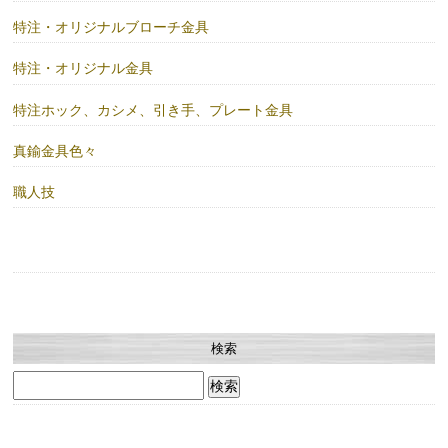
特注・オリジナルブローチ金具
特注・オリジナル金具
特注ホック、カシメ、引き手、プレート金具
真鍮金具色々
職人技
検索
検
索: