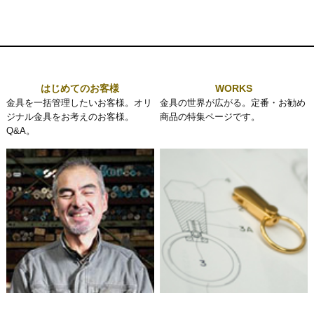
はじめてのお客様
WORKS
金具を一括管理したいお客様。オリ
金具の世界が広がる。定番・お勧め
ジナル金具をお考えのお客様。
商品の特集ページです。
Q&A。