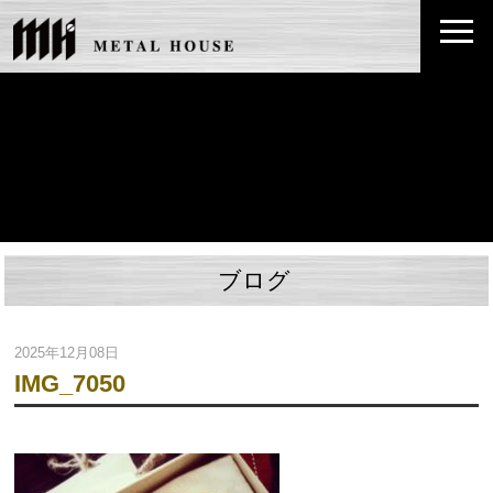
ブログ
2025年12月08日
IMG_7050