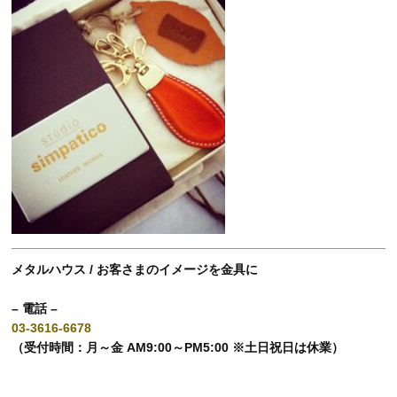
メタルハウス / お客さまのイメージを金具に
– 電話 –
03-3616-6678
（受付時間：月～金 AM9:00～PM5:00 ※土日祝日は休業）