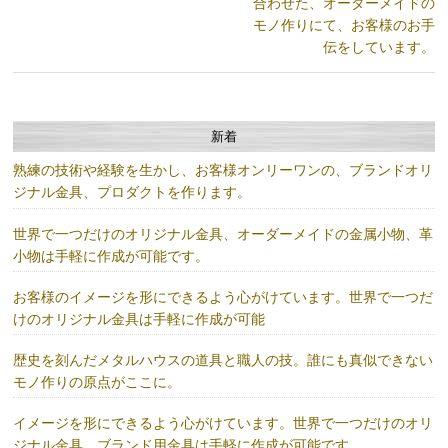
合わせた、オーダーメイドの
モノ作りにて、お客様のお手
伝をしています。
新着
熟練の技術や経験を生かし、お客様オンリーワンの、ブランドオリ
ジナル金具、プロダクトを作ります。
世界で一つだけのオリジナル金具、オーダーメイドの金属小物、革
小物は手軽に作成が可能です。
お客様のイメージを形にできるよう心がけています。世界で一つだ
けのオリジナル金具は手軽に作成が可能
歴史を刻んだメタルハウスの道具と職人の技。誰にも真似できない
モノ作りの原点がここに。
イメージを形にできるよう心がけています。世界で一つだけのオリ
ジナル金具、ブランド用金具は手軽に作成が可能です。