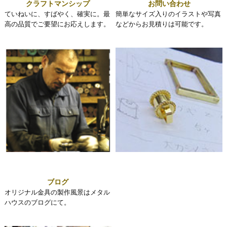
クラフトマンシップ
お問い合わせ
ていねいに、すばやく、確実に。最
簡単なサイズ入りのイラストや写真
高の品質でご要望にお応えします。
などからお見積りは可能です。
ブログ
オリジナル金具の製作風景はメタル
ハウスのブログにて。