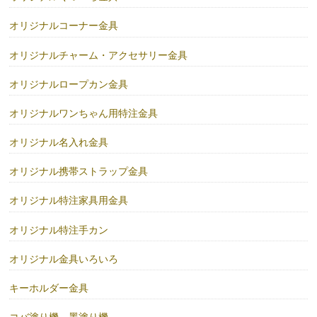
オリジナルコーナー金具
オリジナルチャーム・アクセサリー金具
オリジナルロープカン金具
オリジナルワンちゃん用特注金具
オリジナル名入れ金具
オリジナル携帯ストラップ金具
オリジナル特注家具用金具
オリジナル特注手カン
オリジナル金具いろいろ
キーホルダー金具