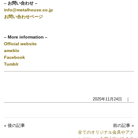
– お問い合わせ –
info@metalhouse.co.jp
お問い合わせページ
– More information –
Official website
ameblo
Facebook
Tumblr
2025年11月24日 ｜
« 後の記事
前の記事 »
全てのオリジナル金具やアク