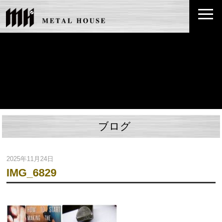
ブログ
2025年11月24日
IMG_6829