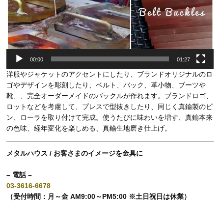
00:00
01:27
洋服やジャケットのアクセントにしたり、ブランドオリジナルのロ
ゴやデザインを彫刻したり、ベルト、バック、革小物、ブーツや
靴、、完全オーダーメイドのバックルが作れます。ブランドロゴ、
ロットなどを考慮して、プレスで型抜きしたり、同じく真鍮製のピ
ン、ローラを取り付けて完成。使うたびに味わいを増す、真鍮本来
の色味、経年変化を楽しめる、真鍮生地磨き仕上げ。
メタルハウス / お客さまのイメージを金具に
– 電話 –
03-3616-6678
（受付時間：月～金 AM9:00～PM5:00 ※土日祝日は休業）