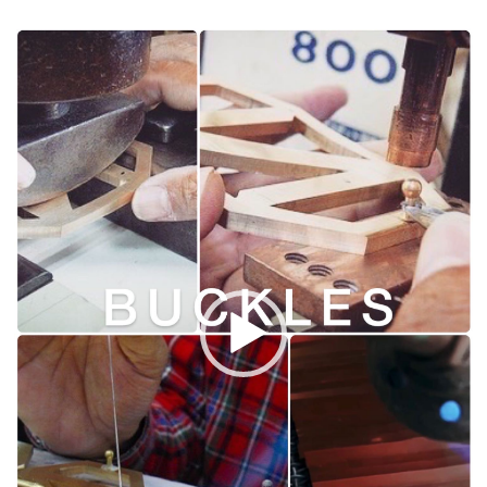
動
画
プ
レ
ー
ヤ
ー