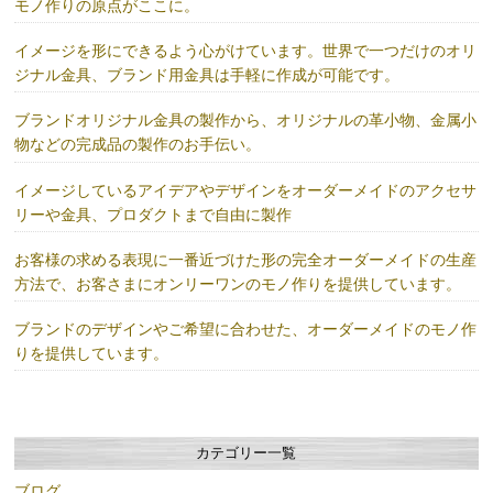
モノ作りの原点がここに。
イメージを形にできるよう心がけています。世界で一つだけのオリ
ジナル金具、ブランド用金具は手軽に作成が可能です。
ブランドオリジナル金具の製作から、オリジナルの革小物、金属小
物などの完成品の製作のお手伝い。
イメージしているアイデアやデザインをオーダーメイドのアクセサ
リーや金具、プロダクトまで自由に製作
お客様の求める表現に一番近づけた形の完全オーダーメイドの生産
方法で、お客さまにオンリーワンのモノ作りを提供しています。
ブランドのデザインやご希望に合わせた、オーダーメイドのモノ作
りを提供しています。
カテゴリー一覧
ブログ