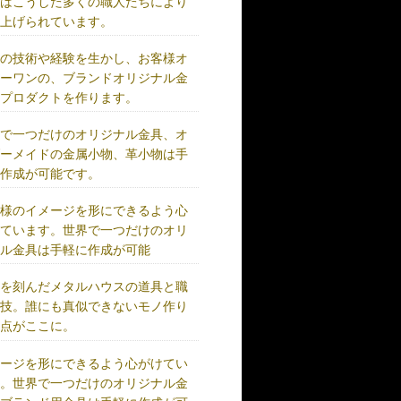
術はこうした多くの職人たちにより
り上げられています。
練の技術や経験を生かし、お客様オ
リーワンの、ブランドオリジナル金
、プロダクトを作ります。
界で一つだけのオリジナル金具、オ
ダーメイドの金属小物、革小物は手
に作成が可能です。
客様のイメージを形にできるよう心
けています。世界で一つだけのオリ
ナル金具は手軽に作成が可能
史を刻んだメタルハウスの道具と職
の技。誰にも真似できないモノ作り
原点がここに。
メージを形にできるよう心がけてい
す。世界で一つだけのオリジナル金