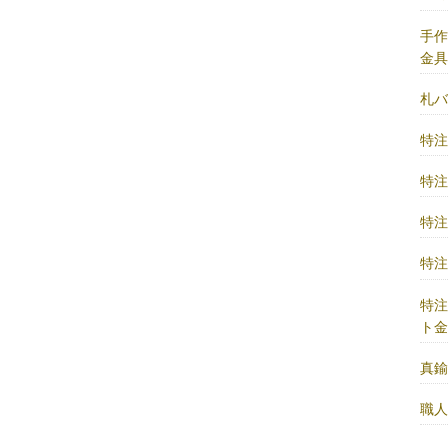
手
金
札
特
特
特
特
特
ト
真
職