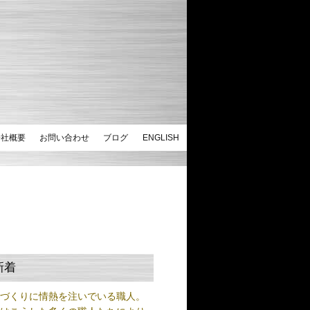
会社概要
お問い合わせ
ブログ
ENGLISH
新着
ノづくりに情熱を注いでいる職人。