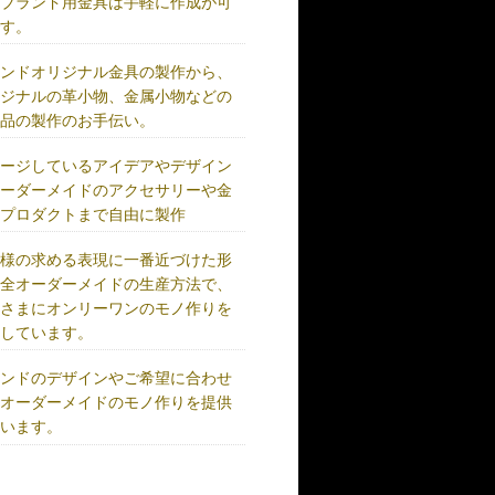
、ブランド用金具は手軽に作成が可
です。
ランドオリジナル金具の製作から、
リジナルの革小物、金属小物などの
成品の製作のお手伝い。
メージしているアイデアやデザイン
オーダーメイドのアクセサリーや金
、プロダクトまで自由に製作
客様の求める表現に一番近づけた形
完全オーダーメイドの生産方法で、
客さまにオンリーワンのモノ作りを
供しています。
ランドのデザインやご希望に合わせ
、オーダーメイドのモノ作りを提供
ています。