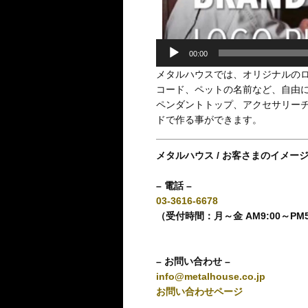
00:00
メタルハウスでは、オリジナルのロ
コード、ペットの名前など、自由に
ペンダントトップ、アクセサリー
ドで作る事ができます。
メタルハウス / お客さまのイメー
– 電話 –
03-3616-6678
（受付時間：月～金 AM9:00～PM
– お問い合わせ –
info@metalhouse.co.jp
お問い合わせページ