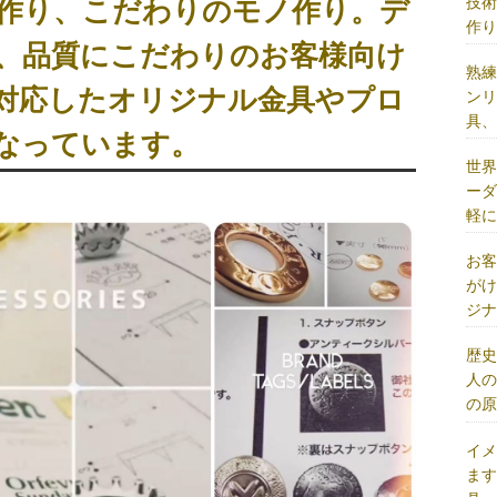
技
作り、こだわりのモノ作り。デ
作
、品質にこだわりのお客様向け
熟
対応したオリジナル金具やプロ
ン
具
なっています。
世
ー
軽
お
が
ジ
歴
人
の
イ
ま