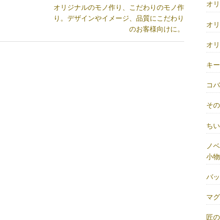
オ
オリジナルのモノ作り、こだわりのモノ作
り。デザインやイメージ、品質にこだわり
オ
のお客様向けに。
オ
キ
コ
そ
ち
ノベ
小物
バ
マ
匠