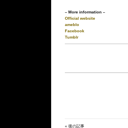
– More information –
Official website
ameblo
Facebook
Tumblr
« 後の記事