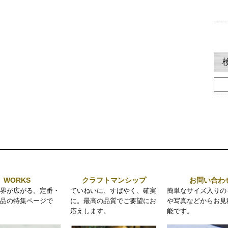
検
索:
WORKS
クラフトマンシップ
お問い合わ
界が広がる。定番・
ていねいに、すばやく、確実
簡単なサイズ入りの
品の特集ページで
に。最高の品質でご要望にお
や写真などからお見
応えします。
能です。