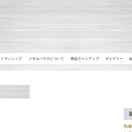
フトマンシップ
メタルハウスについて
商品ラインアップ
ギャラリー
熟