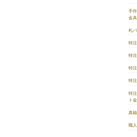
手
金
札
特
特
特
特
特
ト
真
職