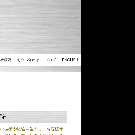
会社概要
お問い合わせ
ブログ
ENGLISH
新着
練の技術や経験を生かし、お客様オ