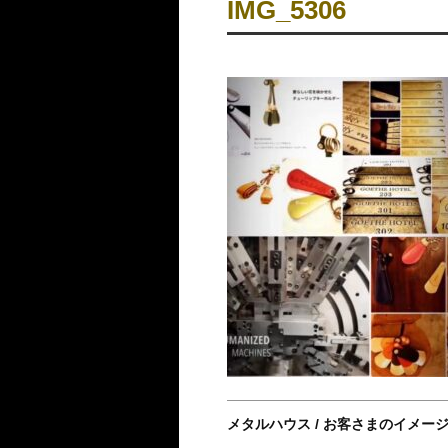
IMG_5306
メタルハウス / お客さまのイメー