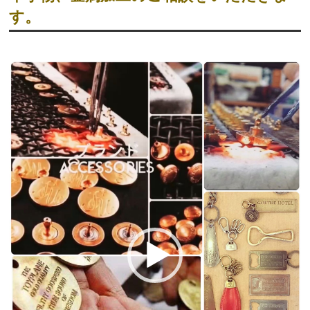
す。
動
画
プ
レ
ー
ヤ
ー