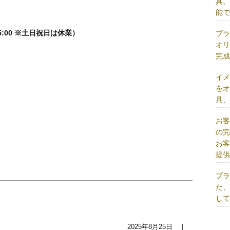
具
能
5:00 ※土日祝日は休業）
ブ
オ
完
イ
を
具
お
の
お
提
ブ
た
し
2025年8月25日 ｜