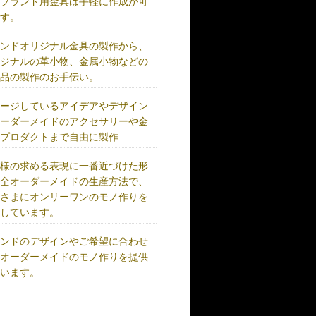
、ブランド用金具は手軽に作成が可
です。
ランドオリジナル金具の製作から、
リジナルの革小物、金属小物などの
成品の製作のお手伝い。
メージしているアイデアやデザイン
オーダーメイドのアクセサリーや金
、プロダクトまで自由に製作
客様の求める表現に一番近づけた形
完全オーダーメイドの生産方法で、
客さまにオンリーワンのモノ作りを
供しています。
ランドのデザインやご希望に合わせ
、オーダーメイドのモノ作りを提供
ています。