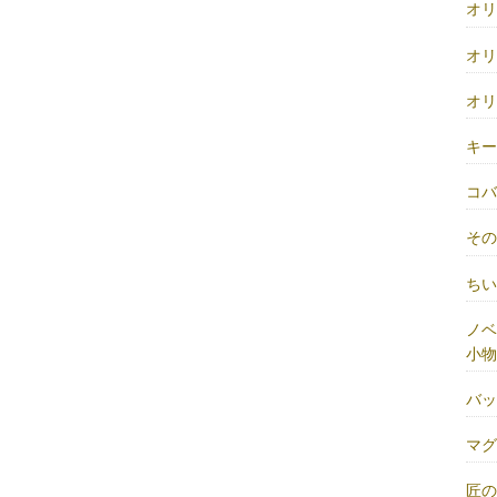
オ
オ
オ
キ
コ
そ
ち
ノベ
小物
バ
マ
匠