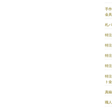
手
金
札
特
特
特
特
特
ト
真
職