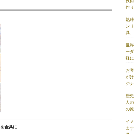
技
作
熟
ン
具
世
ー
軽
お
が
ジ
歴
人
の
イ
ジを金具に
ま