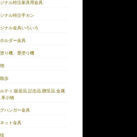
リジナル特注家具用金具
リジナル特注手カン
リジナル金具いろいろ
ーホルダー金具
バ塗り機、墨塗り機
の他
い散歩
ルティ.販促品.記念品.贈呈品.金属
.革小物
ッグハンガー金具
グネット金具
の技