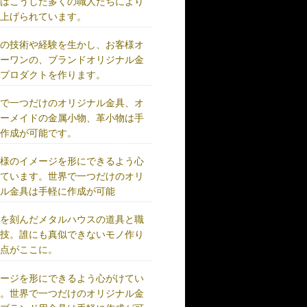
術はこうした多くの職人たちにより
り上げられています。
練の技術や経験を生かし、お客様オ
リーワンの、ブランドオリジナル金
、プロダクトを作ります。
界で一つだけのオリジナル金具、オ
ダーメイドの金属小物、革小物は手
に作成が可能です。
客様のイメージを形にできるよう心
けています。世界で一つだけのオリ
ナル金具は手軽に作成が可能
史を刻んだメタルハウスの道具と職
の技。誰にも真似できないモノ作り
原点がここに。
メージを形にできるよう心がけてい
す。世界で一つだけのオリジナル金