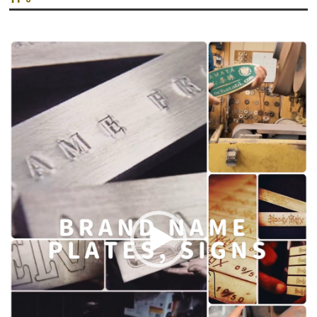
動
画
プ
レ
ー
ヤ
ー