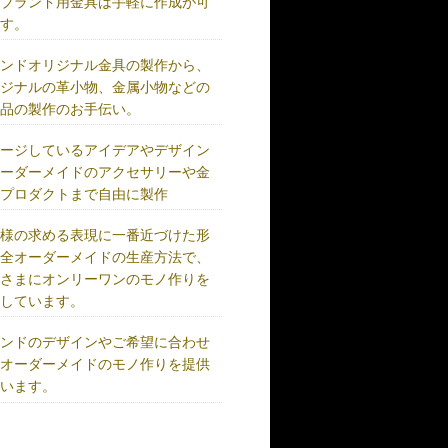
、ブランド用金具は手軽に作成が可
です。
ランドオリジナル金具の製作から、
リジナルの革小物、金属小物などの
成品の製作のお手伝い。
メージしているアイデアやデザイン
オーダーメイドのアクセサリーや金
、プロダクトまで自由に製作
客様の求める表現に一番近づけた形
完全オーダーメイドの生産方法で、
客さまにオンリーワンのモノ作りを
供しています。
ランドのデザインやご希望に合わせ
、オーダーメイドのモノ作りを提供
ています。