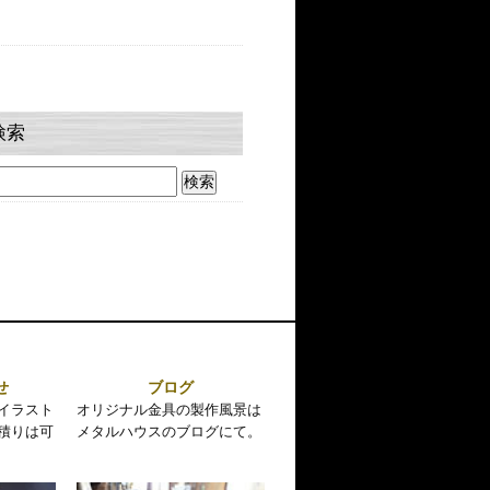
検索
せ
ブログ
イラスト
オリジナル金具の製作風景は
積りは可
メタルハウスのブログにて。