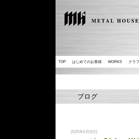
TOP
はじめてのお客様
WORKS
クラ
ブログ
2025年6月02日