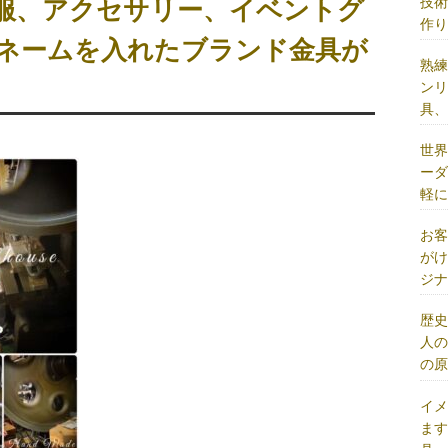
技
服、アクセサリー、イベントグ
作
ネームを入れたブランド金具が
熟
ン
具
世
ー
軽
お
が
ジ
歴
人
の
イ
ま