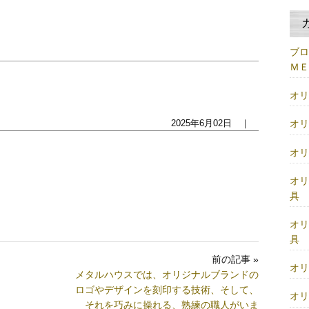
ブ
Ｍ
オ
オ
2025年6月02日 ｜
オ
オ
具
オ
具
前の記事 »
オ
メタルハウスでは、オリジナルブランドの
ロゴやデザインを刻印する技術、そして、
オ
それを巧みに操れる、熟練の職人がいま