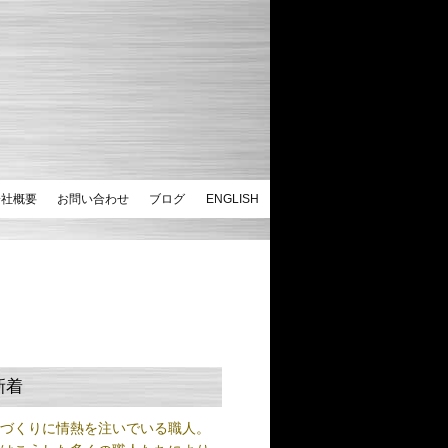
会社概要
お問い合わせ
ブログ
ENGLISH
新着
ノづくりに情熱を注いでいる職人。