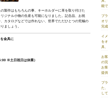
具
能
具の製作はもちろんの事、キーホルダーに革を取り付けた
ブ
オリジナル小物の生産も可能になりました。記念品、お祝
オ
ー、カタログなどでは作れない、世界でただひとつの究極の
完
作りましょう。
イ
ジを金具に
を
具
お
5:00 ※土日祝日は休業）
の
お
提
ブ
た
し