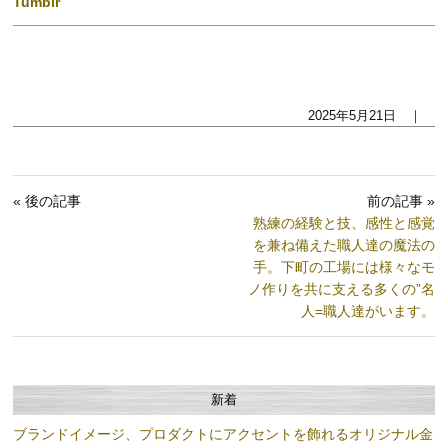
Tumblr
2025年5月21日 ｜
« 後の記事
前の記事 »
熟練の経験と技、感性と感覚
を兼ね備えた職人達の魔法の
手。下町の工場には様々なモ
ノ作りを共に支える多くの”名
人=職人達がいます。
新着
ブランドイメージ、プロダクトにアクセントを飾れるオリジナル金