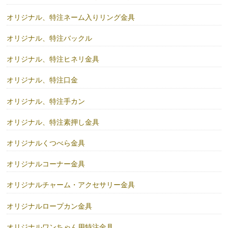
オリジナル、特注ネーム入りリング金具
オリジナル、特注バックル
オリジナル、特注ヒネリ金具
オリジナル、特注口金
オリジナル、特注手カン
オリジナル、特注素押し金具
オリジナルくつべら金具
オリジナルコーナー金具
オリジナルチャーム・アクセサリー金具
オリジナルロープカン金具
オリジナルワンちゃん用特注金具