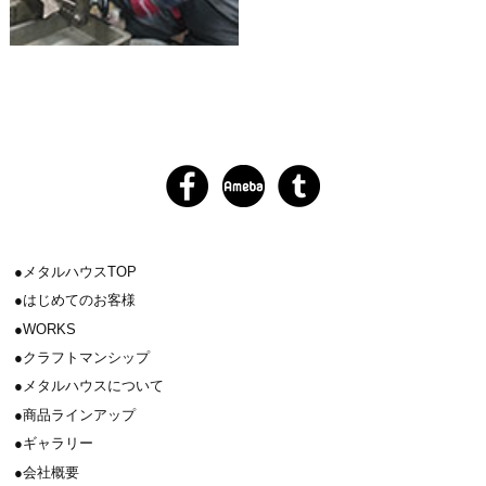
メタルハウスTOP
はじめてのお客様
WORKS
クラフトマンシップ
メタルハウスについて
商品ラインアップ
ギャラリー
会社概要