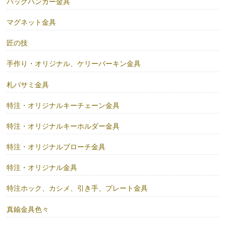
バッグハンガー金具
マグネット金具
匠の技
手作り・オリジナル、ケリーバーキン金具
札バサミ金具
特注・オリジナルキーチェーン金具
特注・オリジナルキーホルダー金具
特注・オリジナルブローチ金具
特注・オリジナル金具
特注ホック、カシメ、引き手、プレート金具
真鍮金具色々