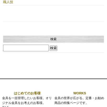
職人技
検索
検
索:
はじめてのお客様
WORKS
金具を一括管理したいお客様。オリ
金具の世界が広がる。定番・お勧め
ジナル金具をお考えのお客様。
商品の特集ページです。