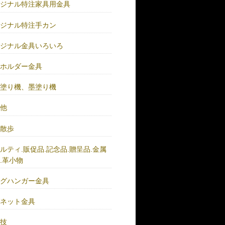
リジナル特注家具用金具
リジナル特注手カン
リジナル金具いろいろ
ーホルダー金具
バ塗り機、墨塗り機
の他
い散歩
ルティ.販促品.記念品.贈呈品.金属
.革小物
ッグハンガー金具
グネット金具
の技