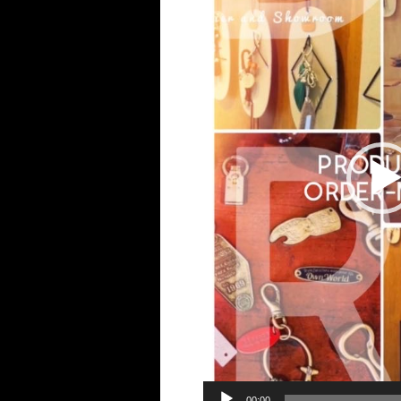
レ
ー
ヤ
ー
00:00