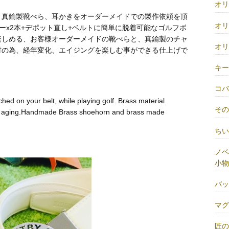
オ
、真鍮製靴べら、耳かきをオーダーメイドでの製作依頼を頂
オ
ーx2本+デポット直し+ベルトに簡単に脱着可能なゴルフボ
楽しめる、お客様オーダーメイドの靴べらと、真鍮製のチャ
オ
材の為、経年変化、エイジングを楽しむ事ができる仕上げで
キ
コ
ched on your belt, while playing golf. Brass material
そ
ss aging.Handmade Brass shoehorn and brass made
ち
ノベ
小物
バ
マ
匠