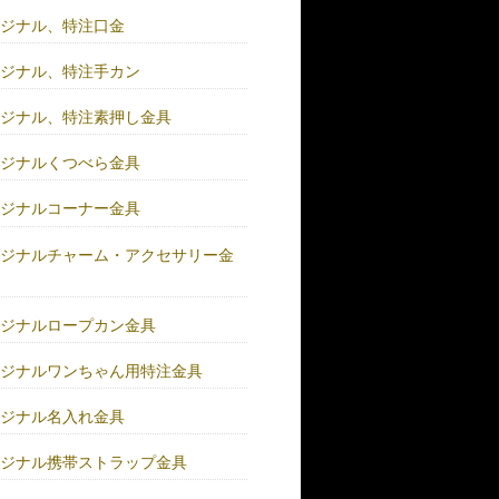
リジナル、特注口金
リジナル、特注手カン
リジナル、特注素押し金具
リジナルくつべら金具
リジナルコーナー金具
リジナルチャーム・アクセサリー金
リジナルロープカン金具
リジナルワンちゃん用特注金具
リジナル名入れ金具
リジナル携帯ストラップ金具