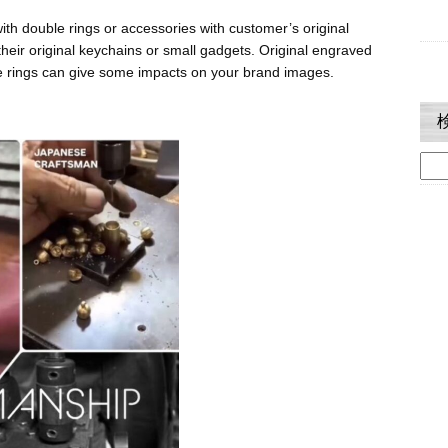
ith double rings or accessories with customer’s original
their original keychains or small gadgets. Original engraved
le rings can give some impacts on your brand images.
検
索: