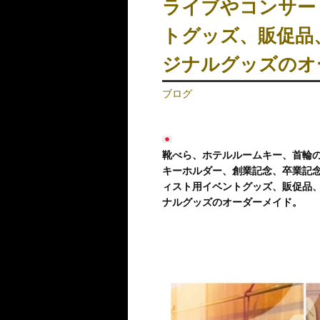
ライブやコンサー
トグッズ、販促品
ジナルグッズのオ
ブログ
靴べら、ホテルルームキー、首輪
キーホルダー、創業記念、卒業記
ィスト用イベントグッズ、販促品
ナルグッズのオーダーメイド。
動
画
プ