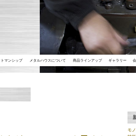
フトマンシップ
メタルハウスについて
商品ラインアップ
ギャラリー
モ