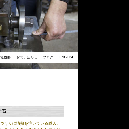
会社概要
お問い合わせ
ブログ
ENGLISH
新着
ノづくりに情熱を注いでいる職人。