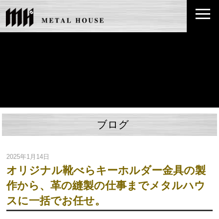
ブログ
2025年1月14日
オリジナル靴べらキーホルダー金具の製
作から、革の縫製の仕事までメタルハウ
スに一括でお任せ。