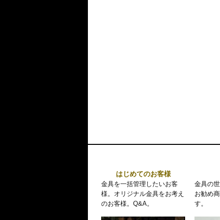
はじめてのお客様
金具を一括管理したいお客
金具の世
様。オリジナル金具をお考え
お勧め商
のお客様。Q&A。
す。