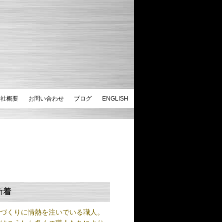
会社概要
お問い合わせ
ブログ
ENGLISH
新着
ノづくりに情熱を注いでいる職人。