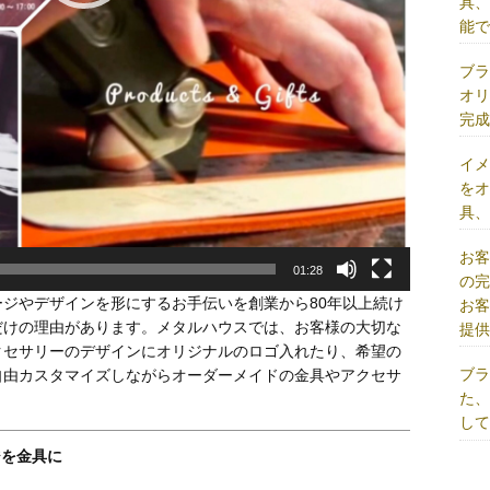
具
能
ブ
オ
完
イ
を
具
お
01:28
の
ジやデザインを形にするお手伝いを創業から80年以上続け
お
だけの理由があります。メタルハウスでは、お客様の大切な
提
クセサリーのデザインにオリジナルのロゴ入れたり、希望の
ブ
自由カスタマイズしながらオーダーメイドの金具やアクセサ
た
し
ジを金具に