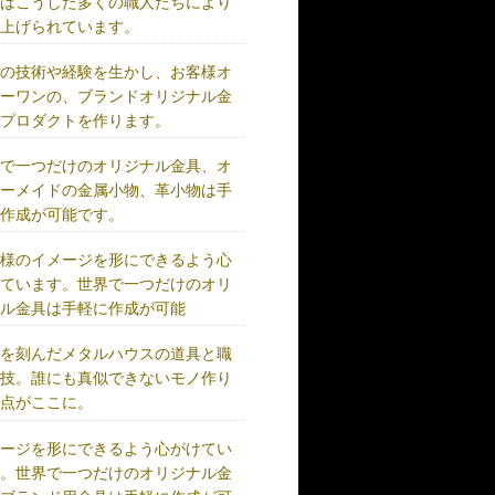
術はこうした多くの職人たちにより
り上げられています。
練の技術や経験を生かし、お客様オ
リーワンの、ブランドオリジナル金
、プロダクトを作ります。
界で一つだけのオリジナル金具、オ
ダーメイドの金属小物、革小物は手
に作成が可能です。
客様のイメージを形にできるよう心
けています。世界で一つだけのオリ
ナル金具は手軽に作成が可能
史を刻んだメタルハウスの道具と職
の技。誰にも真似できないモノ作り
原点がここに。
メージを形にできるよう心がけてい
す。世界で一つだけのオリジナル金