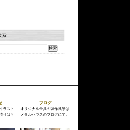
検索
せ
ブログ
イラスト
オリジナル金具の製作風景は
積りは可
メタルハウスのブログにて。