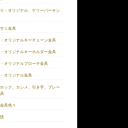
作り・オリジナル、ケリーバーキン
具
バサミ金具
注・オリジナルキーチェーン金具
注・オリジナルキーホルダー金具
注・オリジナルブローチ金具
注・オリジナル金具
注ホック、カシメ、引き手、プレー
金具
鍮金具色々
人技