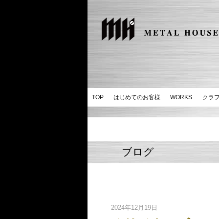
TOP
はじめてのお客様
WORKS
クラ
ブログ
2024年12月19日