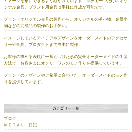
イメージを形にできるよう心がけています。世界で一つだけのオリ
ジナル金具、ブランド用金具は手軽に作成が可能です。
ブランドオリジナル金具の製作から、オリジナルの革小物、金属小
物などの完成品の製作のお手伝い。
イメージしているアイデアやデザインをオーダーメイドのアクセサ
リーや金具、プロダクトまで自由に製作
お客様の求める表現に一番近づけた形の完全オーダーメイドの生産
方法で、お客さまにオンリーワンのモノ作りを提供しています。
ブランドのデザインやご希望に合わせた、オーダーメイドのモノ作
りを提供しています。
カテゴリー一覧
ブログ
ＭＥＴＡＬ 日記