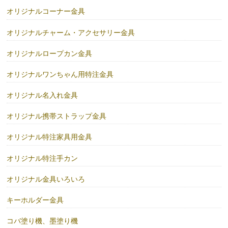
オリジナルコーナー金具
オリジナルチャーム・アクセサリー金具
オリジナルロープカン金具
オリジナルワンちゃん用特注金具
オリジナル名入れ金具
オリジナル携帯ストラップ金具
オリジナル特注家具用金具
オリジナル特注手カン
オリジナル金具いろいろ
キーホルダー金具
コバ塗り機、墨塗り機