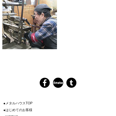
メタルハウスTOP
はじめてのお客様