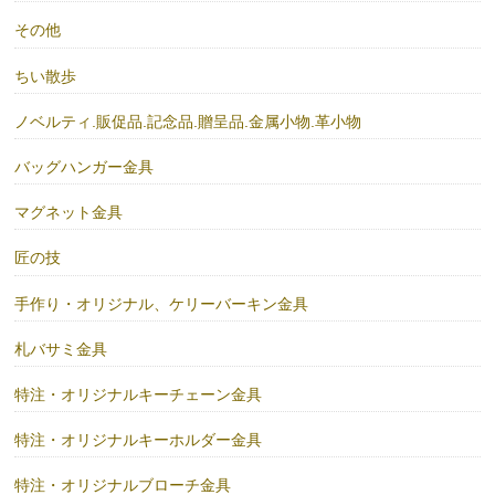
その他
ちい散歩
ノベルティ.販促品.記念品.贈呈品.金属小物.革小物
バッグハンガー金具
マグネット金具
匠の技
手作り・オリジナル、ケリーバーキン金具
札バサミ金具
特注・オリジナルキーチェーン金具
特注・オリジナルキーホルダー金具
特注・オリジナルブローチ金具