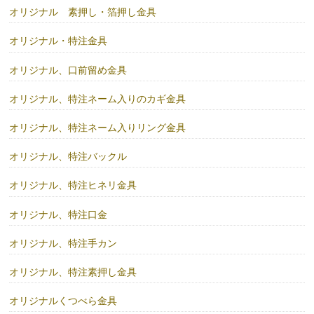
オリジナル 素押し・箔押し金具
オリジナル・特注金具
オリジナル、口前留め金具
オリジナル、特注ネーム入りのカギ金具
オリジナル、特注ネーム入りリング金具
オリジナル、特注バックル
オリジナル、特注ヒネリ金具
オリジナル、特注口金
オリジナル、特注手カン
オリジナル、特注素押し金具
オリジナルくつべら金具