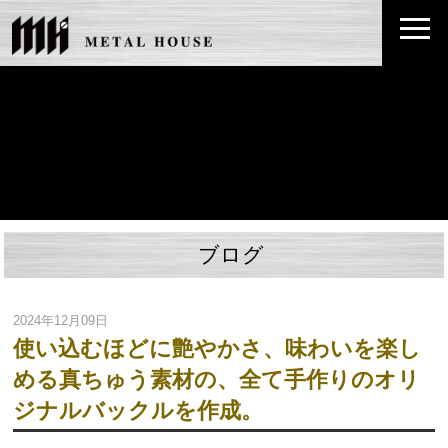
ブログ
2024年12月09日
使い込むほどに艶やかさ、味わいを楽し
める真ちゅう素材の、全て手作りのオリ
ジナルバックルを作成。