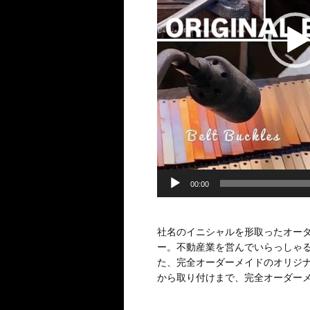
00:00
社名のイニシャルを形取ったオー
ー。不動産業を営んでいらっしゃる
た、完全オーダーメイドのオリジ
から取り付けまで、完全オーダー