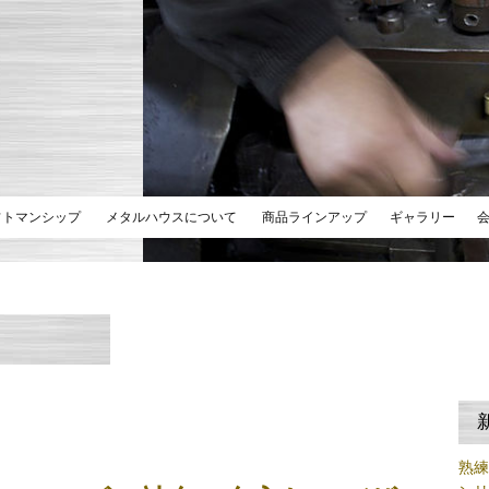
フトマンシップ
メタルハウスについて
商品ラインアップ
ギャラリー
熟