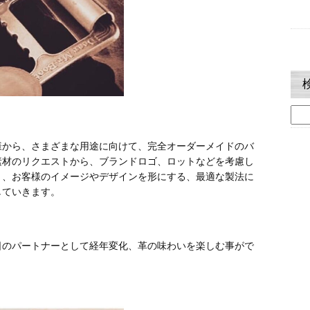
検
索:
様から、さまざまな用途に向けて、完全オーダーメイドのバ
素材のリクエストから、ブランドロゴ、ロットなどを考慮し
、、お客様のイメージやデザインを形にする、最適な製法に
していきます。
日のパートナーとして経年変化、革の味わいを楽しむ事がで