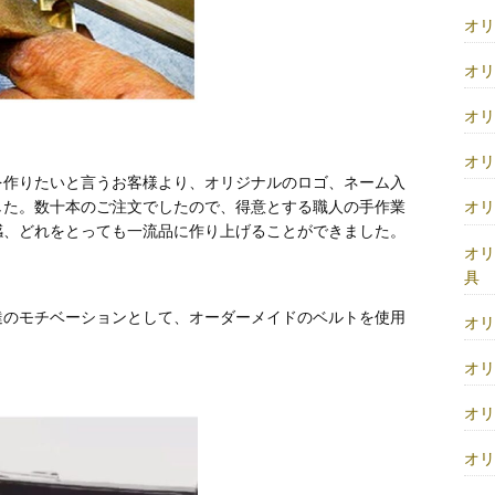
オ
オ
オ
オ
を作りたいと言うお客様より、オリジナルのロゴ、ネーム入
オ
した。数十本のご注文でしたので、得意とする職人の手作業
感、どれをとっても一流品に作り上げることができました。
オ
具
達のモチベーションとして、オーダーメイドのベルトを使用
オ
。
オ
オ
オ