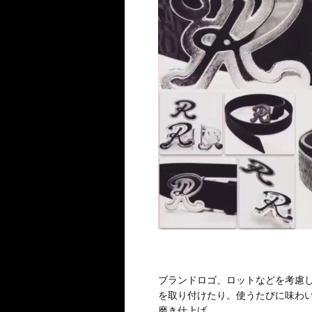
ブランドロゴ、ロットなどを考慮
を取り付けたり。使うたびに味わ
磨き仕上げ。