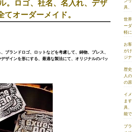
ン
ル。ロゴ、社名、名入れ、デザ
具
全てオーダーメイド。
世
ー
軽
お
が
ら、ブランドロゴ、ロットなどを考慮して、鋳物、プレス、
ジ
やデザインを形にする、最適な製法にて、オリジナルのバッ
歴
人
の
イ
ま
具
能
ブ