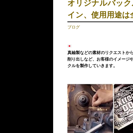
オリジナルバック
イン、使用用途は
ブログ
真鍮製などの素材のリクエストか
削り出しなど、お客様のイメージ
クルを製作していきます。
動
画
プ
レ
ー
ヤ
ー