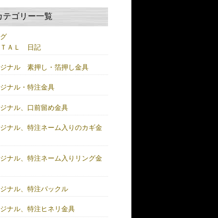
カテゴリー一覧
ログ
ＥＴＡＬ 日記
リジナル 素押し・箔押し金具
リジナル・特注金具
リジナル、口前留め金具
リジナル、特注ネーム入りのカギ金
リジナル、特注ネーム入りリング金
リジナル、特注バックル
リジナル、特注ヒネリ金具