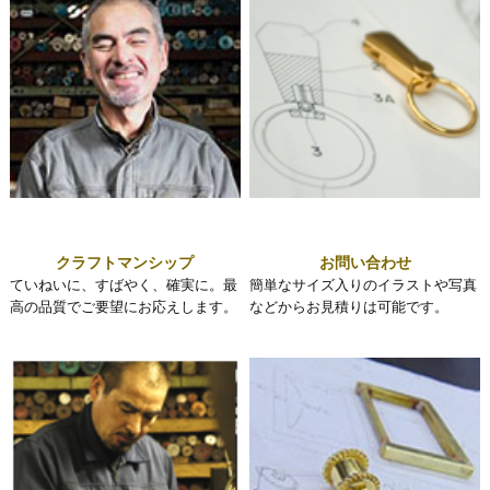
クラフトマンシップ
お問い合わせ
ていねいに、すばやく、確実に。最
簡単なサイズ入りのイラストや写真
高の品質でご要望にお応えします。
などからお見積りは可能です。