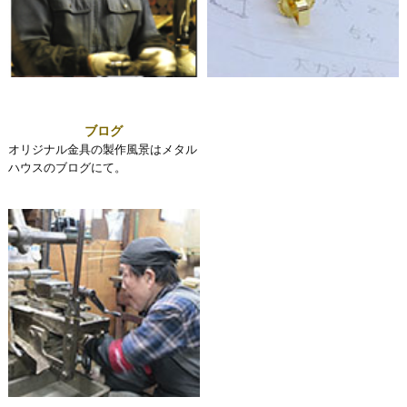
ブログ
オリジナル金具の製作風景はメタル
ハウスのブログにて。