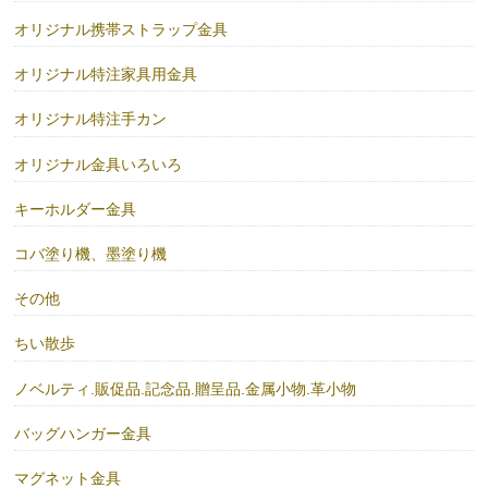
オリジナル携帯ストラップ金具
オリジナル特注家具用金具
オリジナル特注手カン
オリジナル金具いろいろ
キーホルダー金具
コバ塗り機、墨塗り機
その他
ちい散歩
ノベルティ.販促品.記念品.贈呈品.金属小物.革小物
バッグハンガー金具
マグネット金具