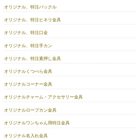
オリジナル、特注バックル
オリジナル、特注ヒネリ金具
オリジナル、特注口金
オリジナル、特注手カン
オリジナル、特注素押し金具
オリジナルくつべら金具
オリジナルコーナー金具
オリジナルチャーム・アクセサリー金具
オリジナルロープカン金具
オリジナルワンちゃん用特注金具
オリジナル名入れ金具