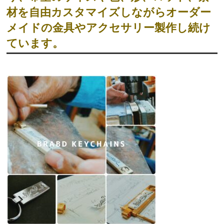
材を自由カスタマイズしながらオーダー
メイドの金具やアクセサリー製作し続け
ています。