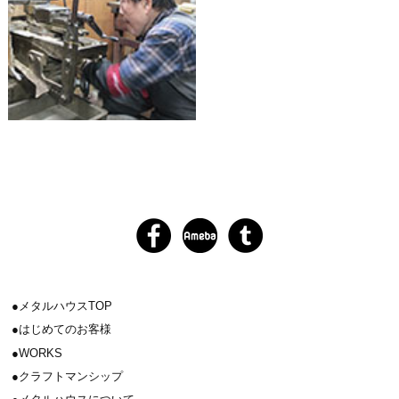
メタルハウスTOP
はじめてのお客様
WORKS
クラフトマンシップ