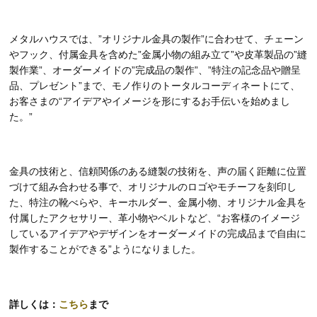
メタルハウスでは、”オリジナル金具の製作”に合わせて、チェーン
やフック、付属金具を含めた”金属小物の組み立て”や皮革製品の”縫
製作業”、オーダーメイドの”完成品の製作”、”特注の記念品や贈呈
品、プレゼント”まで、モノ作りのトータルコーディネートにて、
お客さまの“アイデアやイメージを形にするお手伝いを始めまし
た。”
金具の技術と、信頼関係のある縫製の技術を、声の届く距離に位置
づけて組み合わせる事で、オリジナルのロゴやモチーフを刻印し
た、特注の靴べらや、キーホルダー、金属小物、オリジナル金具を
付属したアクセサリー、革小物やベルトなど、“お客様のイメージ
しているアイデアやデザインをオーダーメイドの完成品まで自由に
製作することができる”ようになりました。
詳しくは：
こちら
まで