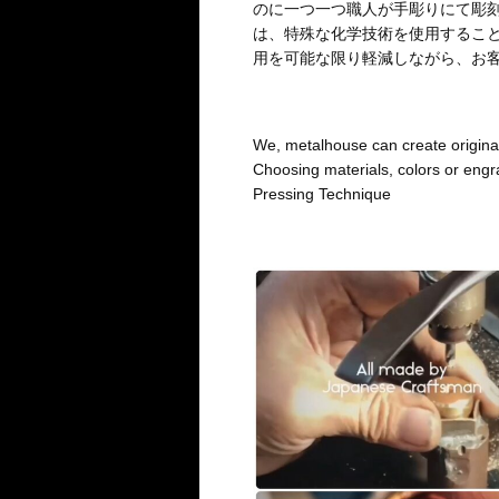
のに一つ一つ職人が手彫りにて彫
は、特殊な化学技術を使用するこ
用を可能な限り軽減しながら、お
We, metalhouse can create original
Choosing materials, colors or engr
Pressing Technique