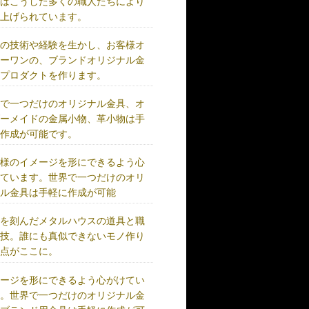
術はこうした多くの職人たちにより
り上げられています。
練の技術や経験を生かし、お客様オ
リーワンの、ブランドオリジナル金
、プロダクトを作ります。
界で一つだけのオリジナル金具、オ
ダーメイドの金属小物、革小物は手
に作成が可能です。
客様のイメージを形にできるよう心
けています。世界で一つだけのオリ
ナル金具は手軽に作成が可能
史を刻んだメタルハウスの道具と職
の技。誰にも真似できないモノ作り
原点がここに。
メージを形にできるよう心がけてい
す。世界で一つだけのオリジナル金