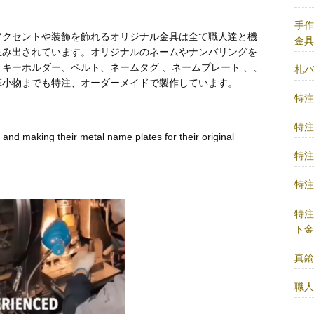
手
アクセントや装飾を飾れるオリジナル金具は全て職人達と機
金
生み出されています。オリジナルのネームやナンバリングを
キーホルダー、ベルト、ネームタグ 、ネームプレート 、、
札
革小物までも特注、オーダーメイドで製作しています。
特
特
and making their metal name plates for their original
特
特
特
ト
真
職