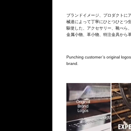
ブランドイメージ、プロダクトに
械達によって丁寧にひとつひとつ
駆使した、アクセサリー、靴べら、
金属小物、革小物、特注金具から
Punching customer’s original logos 
brand.