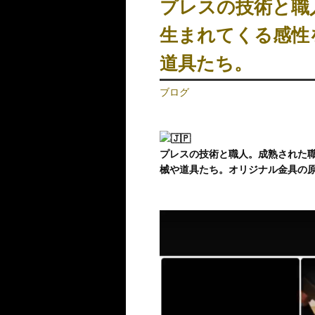
プレスの技術と職
生まれてくる感性
道具たち。
ブログ
プレスの技術と職人。成熟された
械や道具たち。オリジナル金具の
動
画
プ
レ
ー
ヤ
ー