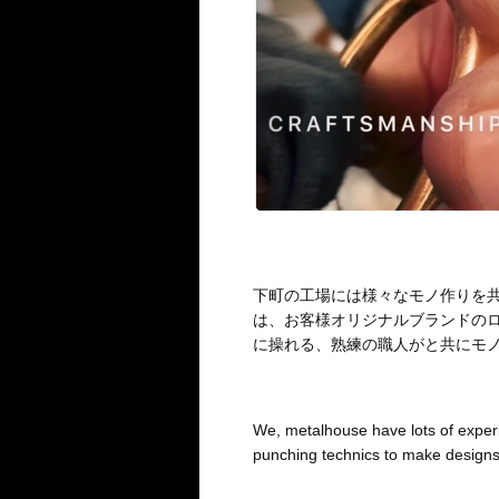
下町の工場には様々なモノ作りを共
は、お客様オリジナルブランドの
に操れる、熟練の職人がと共にモ
We, metalhouse have lots of exper
punching technics to make designs