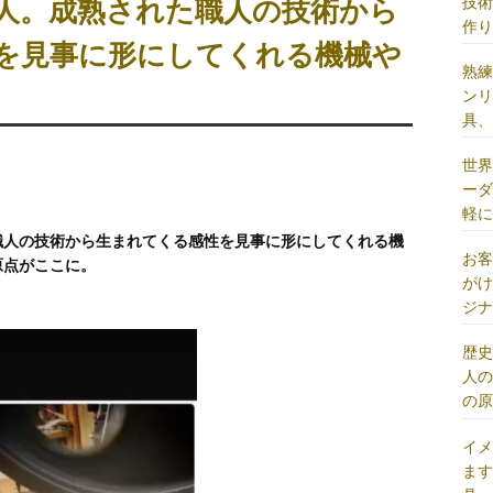
技
人。成熟された職人の技術から
作
を見事に形にしてくれる機械や
熟
ン
具
世
ー
軽
職人の技術から生まれてくる感性を見事に形にしてくれる機
お
原点がここに。
が
ジ
歴
人
の
イ
ま