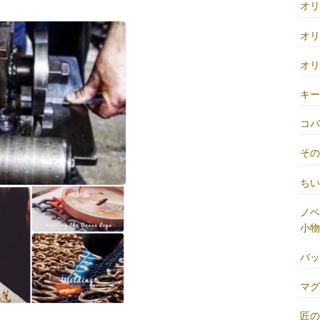
オ
オ
オ
キ
コ
そ
ち
ノベ
小物
バ
マ
匠