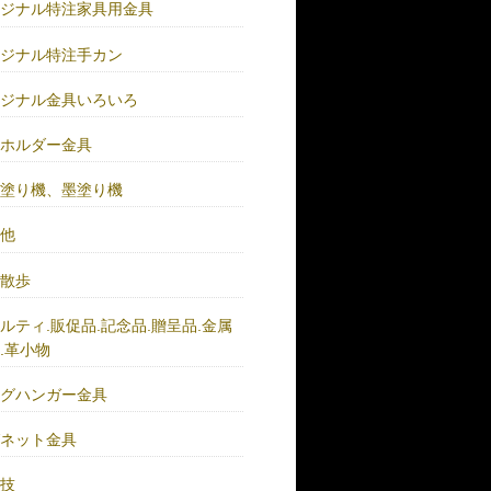
リジナル特注家具用金具
リジナル特注手カン
リジナル金具いろいろ
ーホルダー金具
バ塗り機、墨塗り機
の他
い散歩
ルティ.販促品.記念品.贈呈品.金属
.革小物
ッグハンガー金具
グネット金具
の技