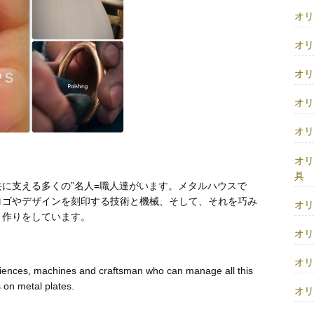
オ
オ
オ
オ
オ
オ
具
に支える多くの”名人=職人達がいます。メタルハウスで
ロゴやデザインを刻印する技術と機械、そして、それを巧み
オ
ノ作りをしています。
オ
オ
iences, machines and craftsman who can manage all this
 on metal plates.
オ