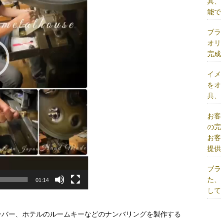
具
能
ブ
オ
完
イ
を
具
お
の
お
提
ブ
た
01:14
し
ンバー、ホテルのルームキーなどのナンバリングを製作する