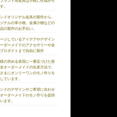
、ブランド用金具は手軽に作成が可
です。
ランドオリジナル金具の製作から、
リジナルの革小物、金属小物などの
成品の製作のお手伝い。
メージしているアイデアやデザイン
オーダーメイドのアクセサリーや金
、プロダクトまで自由に製作
客様の求める表現に一番近づけた形
完全オーダーメイドの生産方法で、
客さまにオンリーワンのモノ作りを
供しています。
ランドのデザインやご希望に合わせ
、オーダーメイドのモノ作りを提供
ています。