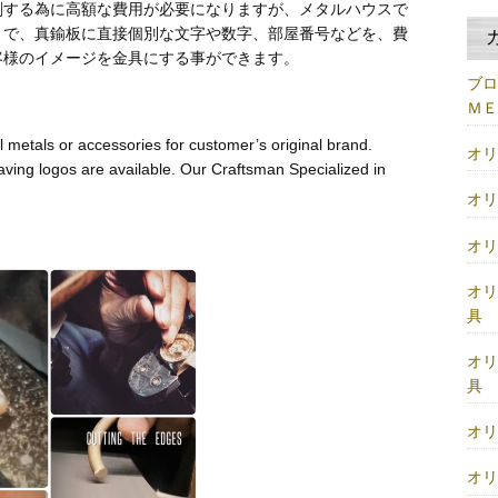
刻する為に高額な費用が必要になりますが、メタルハウスで
とで、真鍮板に直接個別な文字や数字、部屋番号などを、費
客様のイメージを金具にする事ができます。
ブ
Ｍ
 metals or accessories for customer’s original brand.
オ
aving logos are available. Our Craftsman Specialized in
オ
オ
オ
具
オ
具
オ
オ