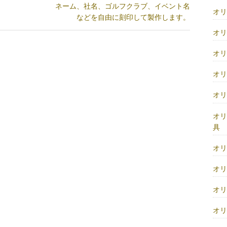
ネーム、社名、ゴルフクラブ、イベント名
オ
などを自由に刻印して製作します。
オ
オ
オ
オ
オ
具
オ
オ
オ
オ