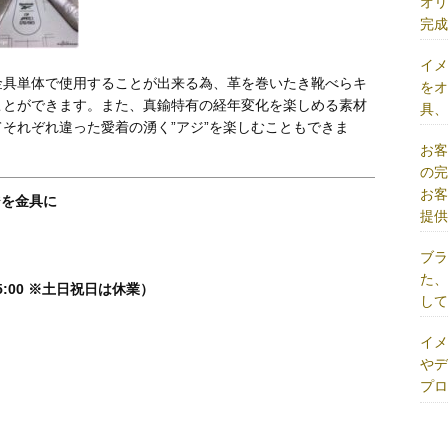
オ
完
イ
金具単体で使用することが出来る為、革を巻いたき靴べらキ
を
ことができます。また、真鍮特有の経年変化を楽しめる素材
具
それぞれ違った愛着の湧く”アジ”を楽しむこともできま
お
の
お
ジを金具に
提
ブ
た
5:00 ※土日祝日は休業）
し
イ
や
プ