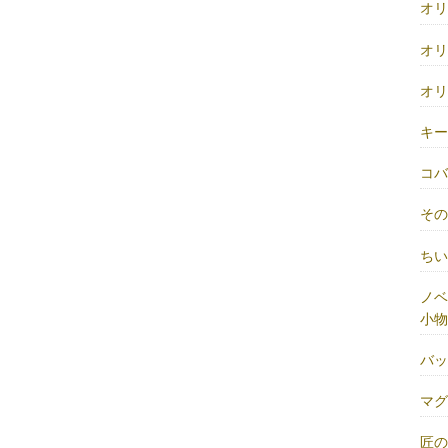
オ
オ
オ
キ
コ
そ
ち
ノベ
小物
バ
マ
匠