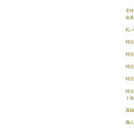
手
金
札
特
特
特
特
特
ト
真
職