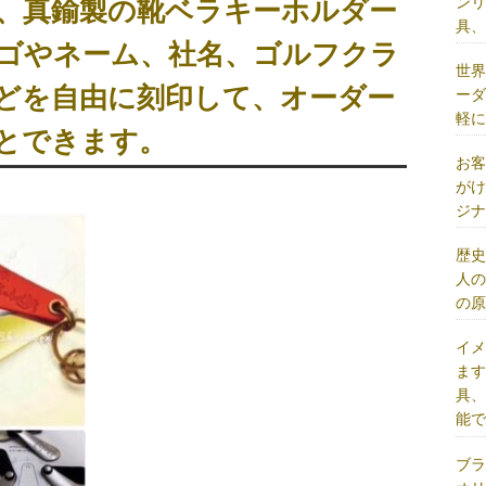
ン
、真鍮製の靴ベラキーホルダー
具
ゴやネーム、社名、ゴルフクラ
世
どを自由に刻印して、オーダー
ー
軽
とできます。
お
が
ジ
歴
人
の
イ
ま
具
能
ブ