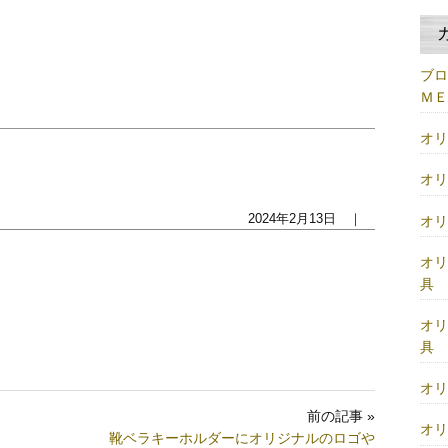
ブ
Ｍ
オ
オ
2024年2月13日 ｜
オ
オ
具
オ
具
オ
前の記事 »
オ
靴ベラキーホルダーにオリジナルのロゴや