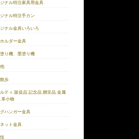
リジナル特注家具用金具
リジナル特注手カン
リジナル金具いろいろ
ーホルダー金具
バ塗り機、墨塗り機
の他
い散歩
ルティ.販促品.記念品.贈呈品.金属
.革小物
ッグハンガー金具
グネット金具
の技