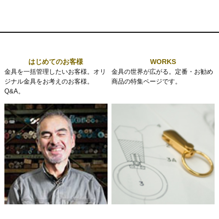
はじめてのお客様
WORKS
金具を一括管理したいお客様。オリ
金具の世界が広がる。定番・お勧め
ジナル金具をお考えのお客様。
商品の特集ページです。
Q&A。