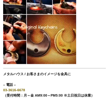
メタルハウス / お客さまのイメージを金具に
– 電話 –
03-3616-6678
（受付時間：月～金 AM9:00～PM5:00 ※土日祝日は休業）