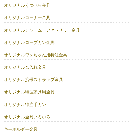
オリジナルくつべら金具
オリジナルコーナー金具
オリジナルチャーム・アクセサリー金具
オリジナルロープカン金具
オリジナルワンちゃん用特注金具
オリジナル名入れ金具
オリジナル携帯ストラップ金具
オリジナル特注家具用金具
オリジナル特注手カン
オリジナル金具いろいろ
キーホルダー金具