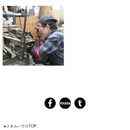
メタルハウスTOP