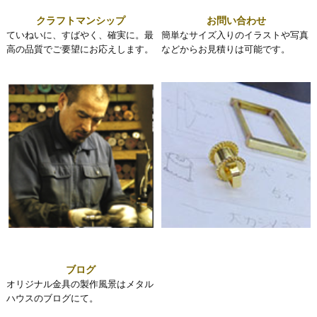
クラフトマンシップ
お問い合わせ
ていねいに、すばやく、確実に。最
簡単なサイズ入りのイラストや写真
高の品質でご要望にお応えします。
などからお見積りは可能です。
ブログ
オリジナル金具の製作風景はメタル
ハウスのブログにて。