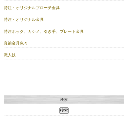
特注・オリジナルブローチ金具
特注・オリジナル金具
特注ホック、カシメ、引き手、プレート金具
真鍮金具色々
職人技
検索
検
索: