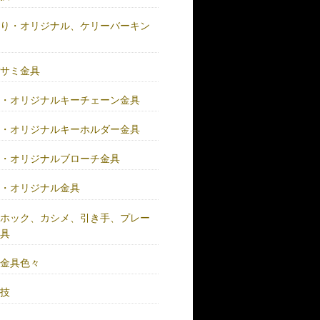
作り・オリジナル、ケリーバーキン
具
バサミ金具
注・オリジナルキーチェーン金具
注・オリジナルキーホルダー金具
注・オリジナルブローチ金具
注・オリジナル金具
注ホック、カシメ、引き手、プレー
金具
鍮金具色々
人技