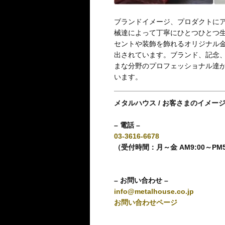
ブランドイメージ、プロダクトに
械達によって丁寧にひとつひとつ
セントや装飾を飾れるオリジナル
出されています。ブランド、記念
まな分野のプロフェッショナル達
います。
メタルハウス / お客さまのイメー
– 電話 –
03-3616-6678
（受付時間：月～金 AM9:00～PM
– お問い合わせ –
info@metalhouse.co.jp
お問い合わせページ