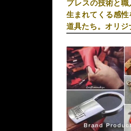
プレスの技術と職
生まれてくる感性
道具たち。オリジ