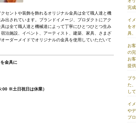
オ
完
アクセントや装飾を飾れるオリジナル金具は全て職人達と機
イ
生み出されています。ブランドイメージ、プロダクトにアク
を
金具は全て職人達と機械達によって丁寧にひとつひとつ生み
具
、宿泊施設、イベント、アーティスト、建築、家具、さまざ
がオーダーメイドでオリジナルの金具を使用していただいて
お
の
お
ジを金具に
提
ブ
た
5:00 ※土日祝日は休業）
し
イ
や
プ