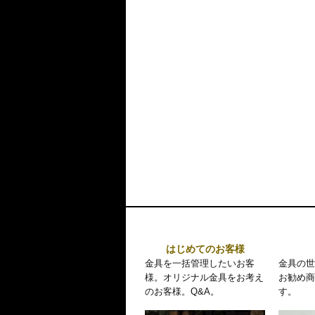
はじめてのお客様
金具を一括管理したいお客
金具の世
様。オリジナル金具をお考え
お勧め商
のお客様。Q&A。
す。