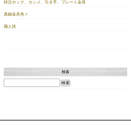
特注ホック、カシメ、引き手、プレート金具
真鍮金具色々
職人技
検索
検
索: